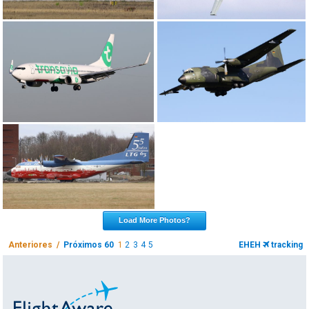
Load More Photos?
Anteriores /
Próximos 60
1
2
3
4
5
EHEH
tracking