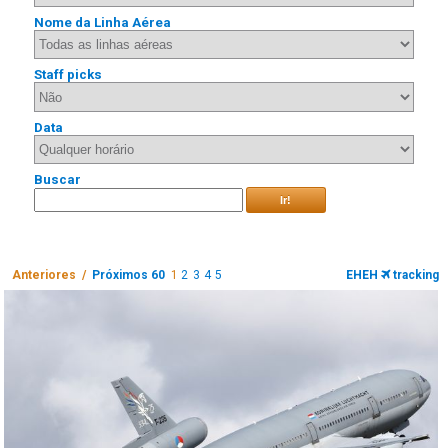
Nome da Linha Aérea
Staff picks
Data
Buscar
Ir!
Anteriores /
Próximos 60
1
2
3
4
5
EHEH
tracking