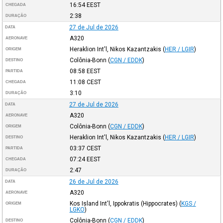
16:54
EEST
CHEGADA
2:38
DURAÇÃO
27 de Jul de 2026
DATA
A320
AERONAVE
Heraklion Int'l, Nikos Kazantzakis
(
HER / LGIR
)
ORIGEM
Colônia-Bonn
(
CGN / EDDK
)
DESTINO
08:58
EEST
PARTIDA
11:08
CEST
CHEGADA
3:10
DURAÇÃO
27 de Jul de 2026
DATA
A320
AERONAVE
Colônia-Bonn
(
CGN / EDDK
)
ORIGEM
Heraklion Int'l, Nikos Kazantzakis
(
HER / LGIR
)
DESTINO
03:37
CEST
PARTIDA
07:24
EEST
CHEGADA
2:47
DURAÇÃO
26 de Jul de 2026
DATA
A320
AERONAVE
Kos Island Int'l, Ippokratis (Hippocrates)
(
KGS /
ORIGEM
LGKO
)
Colônia-Bonn
(
CGN / EDDK
)
DESTINO