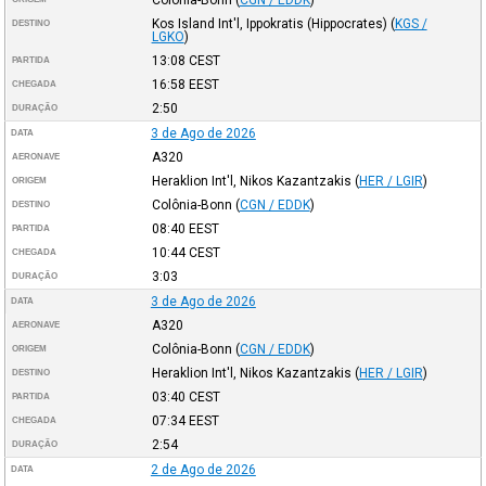
Kos Island Int'l, Ippokratis (Hippocrates)
(
KGS /
DESTINO
LGKO
)
13:08
CEST
PARTIDA
16:58
EEST
CHEGADA
2:50
DURAÇÃO
3 de Ago de 2026
DATA
A320
AERONAVE
Heraklion Int'l, Nikos Kazantzakis
(
HER / LGIR
)
ORIGEM
Colônia-Bonn
(
CGN / EDDK
)
DESTINO
08:40
EEST
PARTIDA
10:44
CEST
CHEGADA
3:03
DURAÇÃO
3 de Ago de 2026
DATA
A320
AERONAVE
Colônia-Bonn
(
CGN / EDDK
)
ORIGEM
Heraklion Int'l, Nikos Kazantzakis
(
HER / LGIR
)
DESTINO
03:40
CEST
PARTIDA
07:34
EEST
CHEGADA
2:54
DURAÇÃO
2 de Ago de 2026
DATA