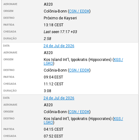
A320
AERONAVE
Colônia-Bonn
(
CGN / EDDK
)
ORIGEM
Próximo de Kayseri
DESTINO
13:18
CEST
PARTIDA
Last seen 17:17
+03
CHEGADA
2:58
DURAÇÃO
24 de Jul de 2026
DATA
A320
AERONAVE
Kos Island Int'l, Ippokratis (Hippocrates)
(
KGS /
ORIGEM
LGKO
)
Colônia-Bonn
(
CGN / EDDK
)
DESTINO
09:04
EEST
PARTIDA
11:12
CEST
CHEGADA
3:08
DURAÇÃO
24 de Jul de 2026
DATA
A320
AERONAVE
Colônia-Bonn
(
CGN / EDDK
)
ORIGEM
Kos Island Int'l, Ippokratis (Hippocrates)
(
KGS /
DESTINO
LGKO
)
04:15
CEST
PARTIDA
07:52
EEST
CHEGADA