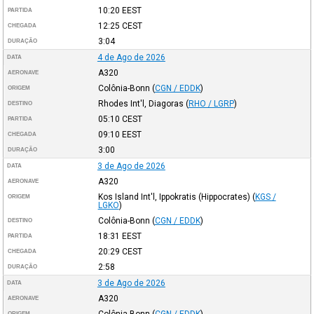
10:20
EEST
PARTIDA
12:25
CEST
CHEGADA
3:04
DURAÇÃO
4 de Ago de 2026
DATA
A320
AERONAVE
Colônia-Bonn
(
CGN / EDDK
)
ORIGEM
Rhodes Int'l, Diagoras
(
RHO / LGRP
)
DESTINO
05:10
CEST
PARTIDA
09:10
EEST
CHEGADA
3:00
DURAÇÃO
3 de Ago de 2026
DATA
A320
AERONAVE
Kos Island Int'l, Ippokratis (Hippocrates)
(
KGS /
ORIGEM
LGKO
)
Colônia-Bonn
(
CGN / EDDK
)
DESTINO
18:31
EEST
PARTIDA
20:29
CEST
CHEGADA
2:58
DURAÇÃO
3 de Ago de 2026
DATA
A320
AERONAVE
Colônia-Bonn
(
CGN / EDDK
)
ORIGEM