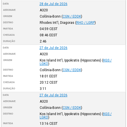
28 de Jul de 2026
DATA
A320
AERONAVE
Colônia-Bonn
(
CGN / EDDK
)
ORIGEM
Rhodes Int'l, Diagoras
(
RHO / LGRP
)
DESTINO
04:59
CEST
PARTIDA
08:46
EEST
CHEGADA
2:46
DURAÇÃO
27 de Jul de 2026
DATA
A320
AERONAVE
Kos Island Int'l, Ippokratis (Hippocrates)
(
KGS /
ORIGEM
LGKO
)
Colônia-Bonn
(
CGN / EDDK
)
DESTINO
18:01
EEST
PARTIDA
20:12
CEST
CHEGADA
3:11
DURAÇÃO
27 de Jul de 2026
DATA
A320
AERONAVE
Colônia-Bonn
(
CGN / EDDK
)
ORIGEM
Kos Island Int'l, Ippokratis (Hippocrates)
(
KGS /
DESTINO
LGKO
)
13:16
CEST
PARTIDA