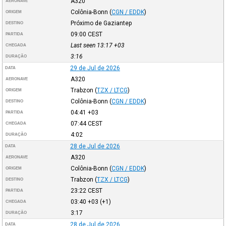
A320
AERONAVE
Colônia-Bonn
(
CGN / EDDK
)
ORIGEM
Próximo de Gaziantep
DESTINO
09:00
CEST
PARTIDA
Last seen 13:17
+03
CHEGADA
3:16
DURAÇÃO
29 de Jul de 2026
DATA
A320
AERONAVE
Trabzon
(
TZX / LTCG
)
ORIGEM
Colônia-Bonn
(
CGN / EDDK
)
DESTINO
04:41
+03
PARTIDA
07:44
CEST
CHEGADA
4:02
DURAÇÃO
28 de Jul de 2026
DATA
A320
AERONAVE
Colônia-Bonn
(
CGN / EDDK
)
ORIGEM
Trabzon
(
TZX / LTCG
)
DESTINO
23:22
CEST
PARTIDA
03:40
+03
(+1)
CHEGADA
3:17
DURAÇÃO
28 de Jul de 2026
DATA