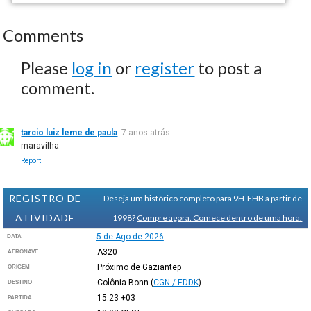
Comments
Please
log in
or
register
to post a
comment.
tarcio luiz leme de paula
7 anos atrás
maravilha
Report
REGISTRO DE
Deseja um histórico completo para 9H-FHB a partir de
ATIVIDADE
1998?
Compre agora. Comece dentro de uma hora.
5 de Ago de 2026
DATA
A320
AERONAVE
Próximo de Gaziantep
ORIGEM
Colônia-Bonn
(
CGN / EDDK
)
DESTINO
15:23
+03
PARTIDA