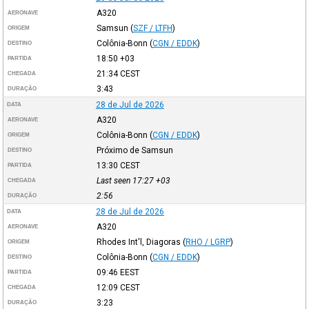
A320
AERONAVE
Samsun
(
SZF / LTFH
)
ORIGEM
Colônia-Bonn
(
CGN / EDDK
)
DESTINO
18:50
+03
PARTIDA
21:34
CEST
CHEGADA
3:43
DURAÇÃO
28 de Jul de 2026
DATA
A320
AERONAVE
Colônia-Bonn
(
CGN / EDDK
)
ORIGEM
Próximo de Samsun
DESTINO
13:30
CEST
PARTIDA
Last seen 17:27
+03
CHEGADA
2:56
DURAÇÃO
28 de Jul de 2026
DATA
A320
AERONAVE
Rhodes Int'l, Diagoras
(
RHO / LGRP
)
ORIGEM
Colônia-Bonn
(
CGN / EDDK
)
DESTINO
09:46
EEST
PARTIDA
12:09
CEST
CHEGADA
3:23
DURAÇÃO