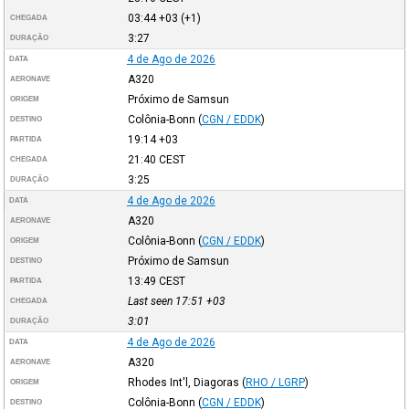
03:44
+03
(+1)
CHEGADA
3:27
DURAÇÃO
4 de Ago de 2026
DATA
A320
AERONAVE
Próximo de Samsun
ORIGEM
Colônia-Bonn
(
CGN / EDDK
)
DESTINO
19:14
+03
PARTIDA
21:40
CEST
CHEGADA
3:25
DURAÇÃO
4 de Ago de 2026
DATA
A320
AERONAVE
Colônia-Bonn
(
CGN / EDDK
)
ORIGEM
Próximo de Samsun
DESTINO
13:49
CEST
PARTIDA
Last seen 17:51
+03
CHEGADA
3:01
DURAÇÃO
4 de Ago de 2026
DATA
A320
AERONAVE
Rhodes Int'l, Diagoras
(
RHO / LGRP
)
ORIGEM
Colônia-Bonn
(
CGN / EDDK
)
DESTINO