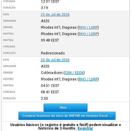
12:07
CEST
CHEGADA
3:19
DURAÇÃO
23 de Jul de 2026
DATA
A320
AERONAVE
Rhodes Int'l, Diagoras
(
RHO / LGRP
)
ORIGEM
Rhodes Int'l, Diagoras
(
RHO / LGRP
)
DESTINO
09:48
EEST
PARTIDA
CHEGADA
Redirecionado
DURAÇÃO
23 de Jul de 2026
DATA
A320
AERONAVE
Colônia-Bonn
(
CGN / EDDK
)
ORIGEM
Rhodes Int'l, Diagoras
(
RHO / LGRP
)
DESTINO
04:51
CEST
PARTIDA
08:41
EEST
CHEGADA
2:50
DURAÇÃO
Mais →
Comprar histórico de vôos de 9HFHB em formato Excel →
Usuários básicos (o registro é gratuito e fácil!) podem visualizar o
histórico de 3 months.
Registrar