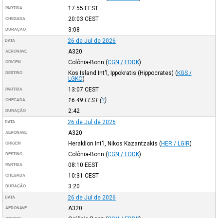
17:55
EEST
PARTIDA
20:03
CEST
CHEGADA
3:08
DURAÇÃO
26 de Jul de 2026
DATA
A320
AERONAVE
Colônia-Bonn
(
CGN / EDDK
)
ORIGEM
Kos Island Int'l, Ippokratis (Hippocrates)
(
KGS /
DESTINO
LGKO
)
13:07
CEST
PARTIDA
16:49
EEST
(
?
)
CHEGADA
2:42
DURAÇÃO
26 de Jul de 2026
DATA
A320
AERONAVE
Heraklion Int'l, Nikos Kazantzakis
(
HER / LGIR
)
ORIGEM
Colônia-Bonn
(
CGN / EDDK
)
DESTINO
08:10
EEST
PARTIDA
10:31
CEST
CHEGADA
3:20
DURAÇÃO
26 de Jul de 2026
DATA
A320
AERONAVE