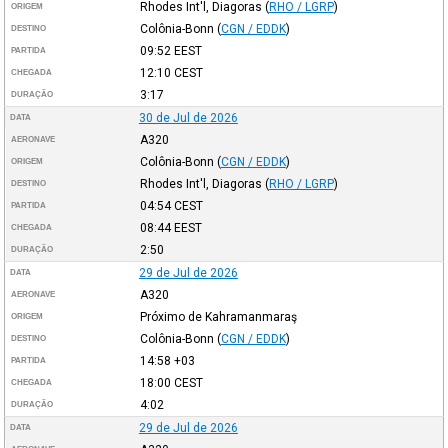
Rhodes Int'l, Diagoras
(
RHO / LGRP
)
ORIGEM
Colônia-Bonn
(
CGN / EDDK
)
DESTINO
09:52
EEST
PARTIDA
12:10
CEST
CHEGADA
3:17
DURAÇÃO
30 de Jul de 2026
DATA
A320
AERONAVE
Colônia-Bonn
(
CGN / EDDK
)
ORIGEM
Rhodes Int'l, Diagoras
(
RHO / LGRP
)
DESTINO
04:54
CEST
PARTIDA
08:44
EEST
CHEGADA
2:50
DURAÇÃO
29 de Jul de 2026
DATA
A320
AERONAVE
Próximo de Kahramanmaraş
ORIGEM
Colônia-Bonn
(
CGN / EDDK
)
DESTINO
14:58
+03
PARTIDA
18:00
CEST
CHEGADA
4:02
DURAÇÃO
29 de Jul de 2026
DATA