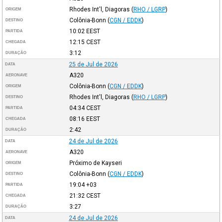
Rhodes Int'l, Diagoras
(
RHO / LGRP
)
ORIGEM
Colônia-Bonn
(
CGN / EDDK
)
DESTINO
10:02
EEST
PARTIDA
12:15
CEST
CHEGADA
3:12
DURAÇÃO
25 de Jul de 2026
DATA
A320
AERONAVE
Colônia-Bonn
(
CGN / EDDK
)
ORIGEM
Rhodes Int'l, Diagoras
(
RHO / LGRP
)
DESTINO
04:34
CEST
PARTIDA
08:16
EEST
CHEGADA
2:42
DURAÇÃO
24 de Jul de 2026
DATA
A320
AERONAVE
Próximo de Kayseri
ORIGEM
Colônia-Bonn
(
CGN / EDDK
)
DESTINO
19:04
+03
PARTIDA
21:32
CEST
CHEGADA
3:27
DURAÇÃO
24 de Jul de 2026
DATA