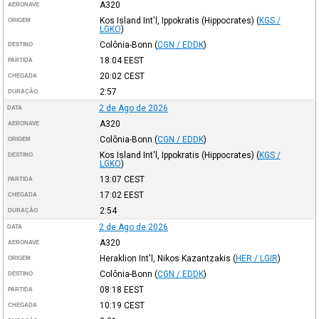
A320
AERONAVE
Kos Island Int'l, Ippokratis (Hippocrates)
(
KGS /
ORIGEM
LGKO
)
Colônia-Bonn
(
CGN / EDDK
)
DESTINO
18:04
EEST
PARTIDA
20:02
CEST
CHEGADA
2:57
DURAÇÃO
2 de Ago de 2026
DATA
A320
AERONAVE
Colônia-Bonn
(
CGN / EDDK
)
ORIGEM
Kos Island Int'l, Ippokratis (Hippocrates)
(
KGS /
DESTINO
LGKO
)
13:07
CEST
PARTIDA
17:02
EEST
CHEGADA
2:54
DURAÇÃO
2 de Ago de 2026
DATA
A320
AERONAVE
Heraklion Int'l, Nikos Kazantzakis
(
HER / LGIR
)
ORIGEM
Colônia-Bonn
(
CGN / EDDK
)
DESTINO
08:18
EEST
PARTIDA
10:19
CEST
CHEGADA