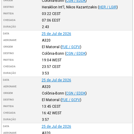
Colônia-Bonn
(
CGN / EDDK
)
ORIGEM
Heraklion Int'l, Nikos Kazantzakis
(
HER / LGIR
)
DESTINO
03:22
CEST
PARTIDA
07:06
EEST
CHEGADA
2:43
DURAÇÃO
25 de Jul de 2026
DATA
A320
AERONAVE
El Matorral
(
FUE / GCFV
)
ORIGEM
Colônia-Bonn
(
CGN / EDDK
)
DESTINO
19:04
WEST
PARTIDA
23:57
CEST
CHEGADA
3:53
DURAÇÃO
25 de Jul de 2026
DATA
A320
AERONAVE
Colônia-Bonn
(
CGN / EDDK
)
ORIGEM
El Matorral
(
FUE / GCFV
)
DESTINO
13:45
CEST
PARTIDA
16:42
WEST
CHEGADA
3:57
DURAÇÃO
25 de Jul de 2026
DATA
A320
AERONAVE