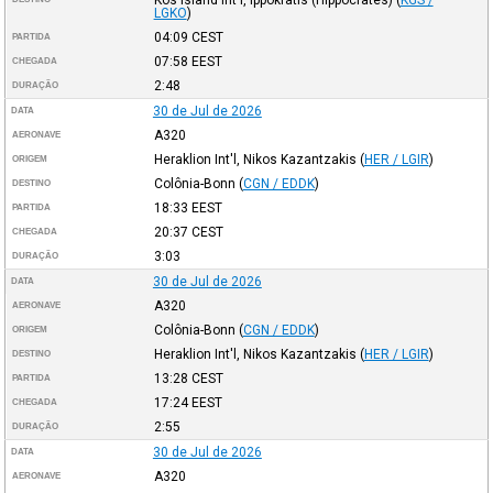
LGKO
)
04:09
CEST
PARTIDA
07:58
EEST
CHEGADA
2:48
DURAÇÃO
30 de Jul de 2026
DATA
A320
AERONAVE
Heraklion Int'l, Nikos Kazantzakis
(
HER / LGIR
)
ORIGEM
Colônia-Bonn
(
CGN / EDDK
)
DESTINO
18:33
EEST
PARTIDA
20:37
CEST
CHEGADA
3:03
DURAÇÃO
30 de Jul de 2026
DATA
A320
AERONAVE
Colônia-Bonn
(
CGN / EDDK
)
ORIGEM
Heraklion Int'l, Nikos Kazantzakis
(
HER / LGIR
)
DESTINO
13:28
CEST
PARTIDA
17:24
EEST
CHEGADA
2:55
DURAÇÃO
30 de Jul de 2026
DATA
A320
AERONAVE