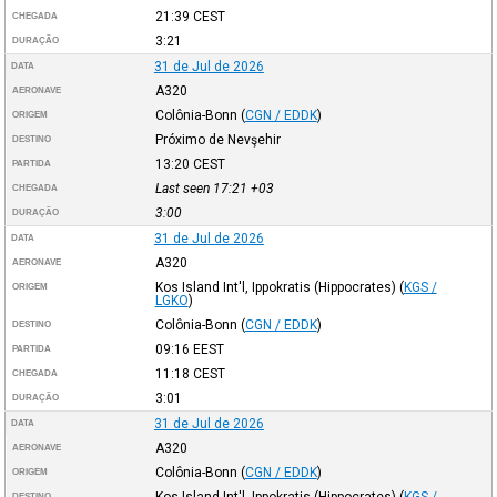
21:39
CEST
CHEGADA
3:21
DURAÇÃO
31 de Jul de 2026
DATA
A320
AERONAVE
Colônia-Bonn
(
CGN / EDDK
)
ORIGEM
Próximo de Nevşehir
DESTINO
13:20
CEST
PARTIDA
Last seen 17:21
+03
CHEGADA
3:00
DURAÇÃO
31 de Jul de 2026
DATA
A320
AERONAVE
Kos Island Int'l, Ippokratis (Hippocrates)
(
KGS /
ORIGEM
LGKO
)
Colônia-Bonn
(
CGN / EDDK
)
DESTINO
09:16
EEST
PARTIDA
11:18
CEST
CHEGADA
3:01
DURAÇÃO
31 de Jul de 2026
DATA
A320
AERONAVE
Colônia-Bonn
(
CGN / EDDK
)
ORIGEM
Kos Island Int'l, Ippokratis (Hippocrates)
(
KGS /
DESTINO