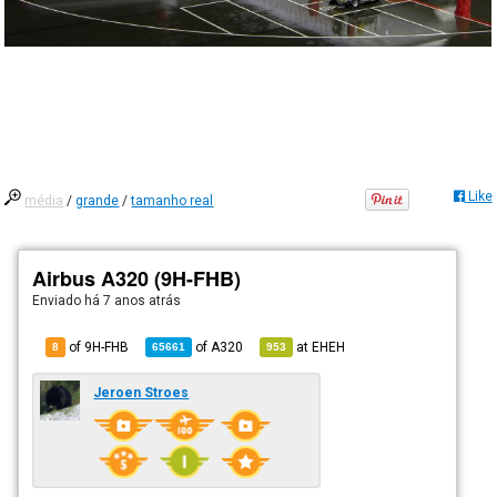
Like
média
/
grande
/
tamanho real
Airbus A320 (9H-FHB)
Enviado há
7 anos atrás
of 9H-FHB
of
A320
at
EHEH
8
65661
953
Jeroen Stroes