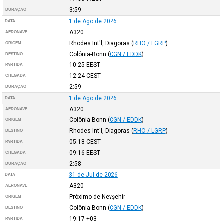
3:59
DURAÇÃO
1 de Ago de 2026
DATA
A320
AERONAVE
Rhodes Int'l, Diagoras
(
RHO / LGRP
)
ORIGEM
Colônia-Bonn
(
CGN / EDDK
)
DESTINO
10:25
EEST
PARTIDA
12:24
CEST
CHEGADA
2:59
DURAÇÃO
1 de Ago de 2026
DATA
A320
AERONAVE
Colônia-Bonn
(
CGN / EDDK
)
ORIGEM
Rhodes Int'l, Diagoras
(
RHO / LGRP
)
DESTINO
05:18
CEST
PARTIDA
09:16
EEST
CHEGADA
2:58
DURAÇÃO
31 de Jul de 2026
DATA
A320
AERONAVE
Próximo de Nevşehir
ORIGEM
Colônia-Bonn
(
CGN / EDDK
)
DESTINO
19:17
+03
PARTIDA