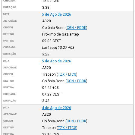
18:02
CEST
CHEGADA
3:38
DURAÇÃO
5 de Ago de 2026
DATA
A320
AERONAVE
Colônia-Bonn
(
CGN / EDDK
)
ORIGEM
Próximo de Gaziantep
DESTINO
09:03
CEST
PARTIDA
Last seen 13:27
+03
CHEGADA
3:23
DURAÇÃO
5 de Ago de 2026
DATA
A320
AERONAVE
Trabzon
(
TZX / LTCG
)
ORIGEM
Colônia-Bonn
(
CGN / EDDK
)
DESTINO
04:45
+03
PARTIDA
07:29
CEST
CHEGADA
3:43
DURAÇÃO
4 de Ago de 2026
DATA
A320
AERONAVE
Colônia-Bonn
(
CGN / EDDK
)
ORIGEM
Trabzon
(
TZX / LTCG
)
DESTINO
23:16
CEST
PARTIDA