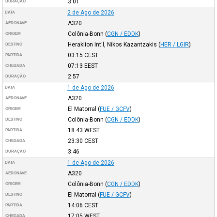
3:01
DURAÇÃO
2 de Ago de 2026
DATA
A320
AERONAVE
Colônia-Bonn
(
CGN / EDDK
)
ORIGEM
Heraklion Int'l, Nikos Kazantzakis
(
HER / LGIR
)
DESTINO
03:15
CEST
PARTIDA
07:13
EEST
CHEGADA
2:57
DURAÇÃO
1 de Ago de 2026
DATA
A320
AERONAVE
El Matorral
(
FUE / GCFV
)
ORIGEM
Colônia-Bonn
(
CGN / EDDK
)
DESTINO
18:43
WEST
PARTIDA
23:30
CEST
CHEGADA
3:46
DURAÇÃO
1 de Ago de 2026
DATA
A320
AERONAVE
Colônia-Bonn
(
CGN / EDDK
)
ORIGEM
El Matorral
(
FUE / GCFV
)
DESTINO
14:06
CEST
PARTIDA
17:05
WEST
CHEGADA