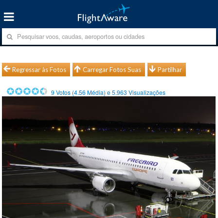
Regressar às Fotos
Carregar Fotos Suas
Partilhar
9
Votos (
4.56
Média) e
5.963
Visualizações