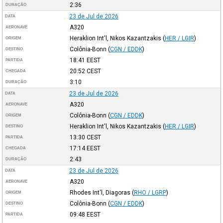
2:36
DURAÇÃO
23 de Jul de 2026
DATA
A320
AERONAVE
Heraklion Int'l, Nikos Kazantzakis
(
HER / LGIR
)
ORIGEM
Colônia-Bonn
(
CGN / EDDK
)
DESTINO
18:41
EEST
PARTIDA
20:52
CEST
CHEGADA
3:10
DURAÇÃO
23 de Jul de 2026
DATA
A320
AERONAVE
Colônia-Bonn
(
CGN / EDDK
)
ORIGEM
Heraklion Int'l, Nikos Kazantzakis
(
HER / LGIR
)
DESTINO
13:30
CEST
PARTIDA
17:14
EEST
CHEGADA
2:43
DURAÇÃO
23 de Jul de 2026
DATA
A320
AERONAVE
Rhodes Int'l, Diagoras
(
RHO / LGRP
)
ORIGEM
Colônia-Bonn
(
CGN / EDDK
)
DESTINO
09:48
EEST
PARTIDA