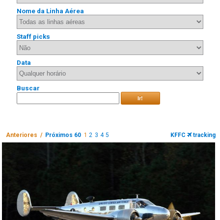
Nome da Linha Aérea
Staff picks
Data
Buscar
Ir!
Anteriores /
Próximos 60
1
2
3
4
5
KFFC
tracking