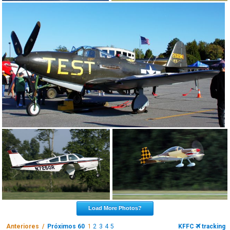
Load More Photos?
Anteriores /
Próximos 60
1
2
3
4
5
KFFC
tracking