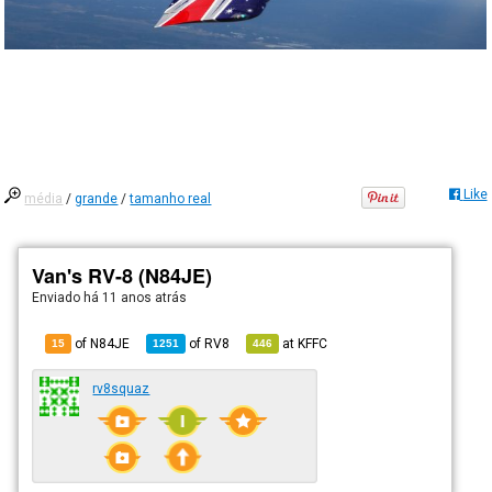
Like
média
/
grande
/
tamanho real
Van's RV-8 (N84JE)
Enviado há
11 anos atrás
of N84JE
of
RV8
at
KFFC
15
1251
446
rv8squaz