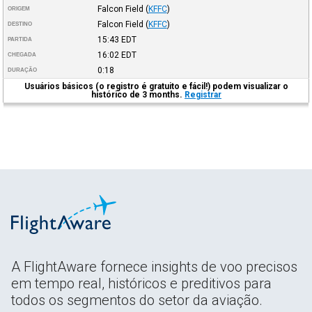
Falcon Field
(
KFFC
)
ORIGEM
Falcon Field
(
KFFC
)
DESTINO
15:43
EDT
PARTIDA
16:02
EDT
CHEGADA
0:18
DURAÇÃO
Usuários básicos (o registro é gratuito e fácil!) podem visualizar o
histórico de 3 months.
Registrar
A FlightAware fornece insights de voo precisos
em tempo real, históricos e preditivos para
todos os segmentos do setor da aviação.