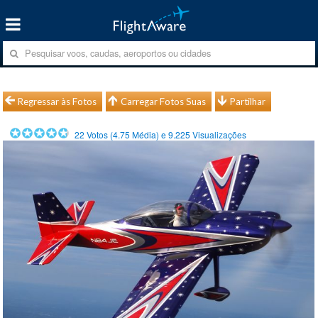
Regressar às Fotos
Carregar Fotos Suas
Partilhar
22
Votos (
4.75
Média) e
9.225
Visualizações