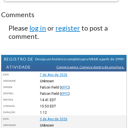
Comments
Please
log in
or
register
to post a
comment.
REGISTRO DE
Deseja um histórico completo para N84JE a partir de 1998?
ATIVIDADE
Compre agora. Comece dentro de uma hora.
7 de Ago de 2026
DATA
Unknown
AERONAVE
Falcon Field
(
KFFC
)
ORIGEM
Falcon Field
(
KFFC
)
DESTINO
14:41
EDT
PARTIDA
15:53
EDT
CHEGADA
1:12
DURAÇÃO
3 de Ago de 2026
DATA
Unknown
AERONAVE