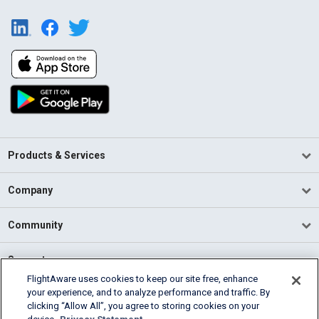
Products & Services
Company
Community
Support
FlightAware uses cookies to keep our site free, enhance
your experience, and to analyze performance and traffic. By
English (USA)
clicking “Allow All”, you agree to storing cookies on your
2026 FlightAware