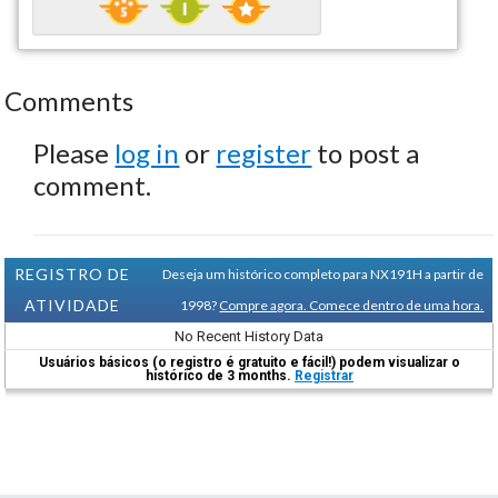
Comments
Please
log in
or
register
to post a
comment.
REGISTRO DE
Deseja um histórico completo para NX191H a partir de
ATIVIDADE
1998?
Compre agora. Comece dentro de uma hora.
No Recent History Data
Usuários básicos (o registro é gratuito e fácil!) podem visualizar o
histórico de 3 months.
Registrar