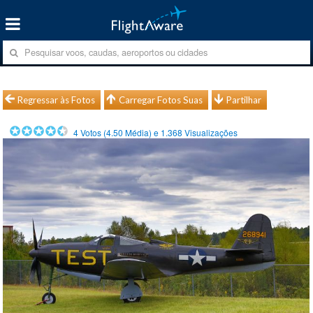
Regressar às Fotos
Carregar Fotos Suas
Partilhar
4
Votos (
4.50
Média) e
1.368
Visualizações