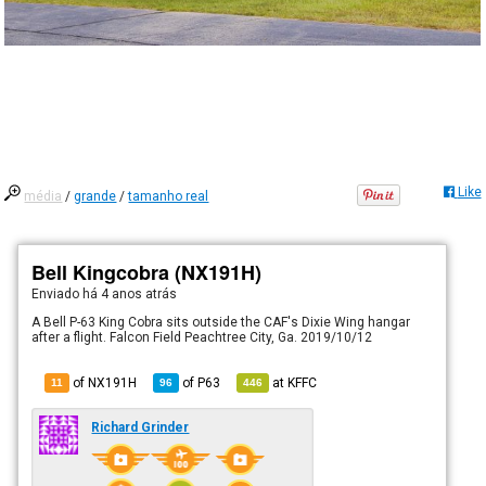
Like
média
/
grande
/
tamanho real
Bell Kingcobra (NX191H)
Enviado há
4 anos atrás
A Bell P-63 King Cobra sits outside the CAF's Dixie Wing hangar
after a flight. Falcon Field Peachtree City, Ga. 2019/10/12
of NX191H
of
P63
at
KFFC
11
96
446
Richard Grinder