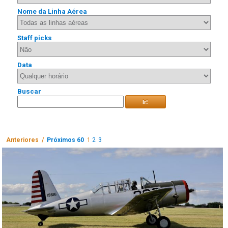
Nome da Linha Aérea
Staff picks
Data
Buscar
Ir!
Anteriores /
Próximos 60
1
2
3