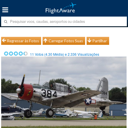
Regressar às Fotos
Carregar Fotos Suas
Partilhar
11
Votos (
4.30
Média) e
2.336
Visualizações