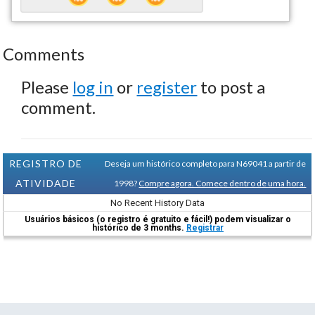
Comments
Please
log in
or
register
to post a
comment.
REGISTRO DE
Deseja um histórico completo para N69041 a partir de
ATIVIDADE
1998?
Compre agora. Comece dentro de uma hora.
No Recent History Data
Usuários básicos (o registro é gratuito e fácil!) podem visualizar o
histórico de 3 months.
Registrar