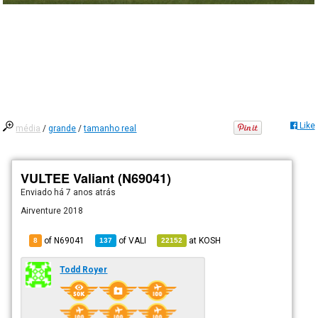
Like
média
/
grande
/
tamanho real
VULTEE Valiant (N69041)
Enviado há
7 anos atrás
Airventure 2018
of N69041
of
VALI
at
KOSH
8
137
22152
Todd Royer