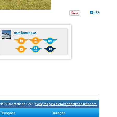
Like
sam kuminecz
 N52700 a partir de 1998?
Compre agora. Comece dentro de uma hora.
Chegada
Duração