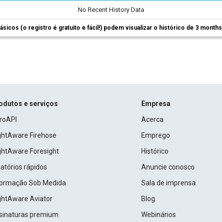
No Recent History Data
ásicos (o registro é gratuito e fácil!) podem visualizar o histórico de 3 month
odutos e serviços
Empresa
roAPI
Acerca
ightAware Firehose
Emprego
ightAware Foresight
Histórico
atórios rápidos
Anuncie conosco
formação Sob Medida
Sala de imprensa
ightAware Aviator
Blog
sinaturas premium
Webinários