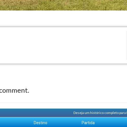
 comment.
Deseja um histórico completo para
m
Destino
Partida