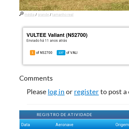
média
/
grande
/
tamanho real
VULTEE Valiant (N52700)
Enviado há
11 anos atrás
of N52700
of
VALI
1
137
Comments
Please
log in
or
register
to post a
REGISTRO DE ATIVIDADE
Data
Aeronave
Orige