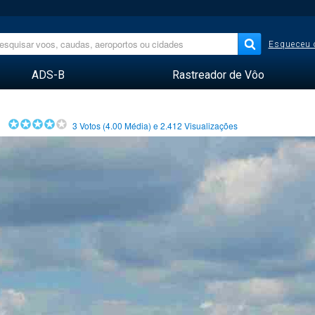
Esqueceu 
ADS-B
Rastreador de Vôo
3
Votos (
4.00
Média) e
2.412
Visualizações