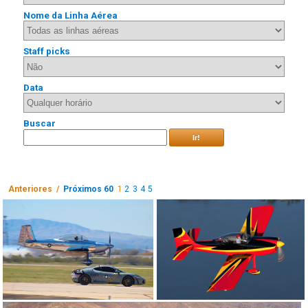
Nome da Linha Aérea
Staff picks
Data
Buscar
Ir!
Anteriores /
Próximos 60
1
2
3
4
5