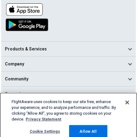
Products & Services
Company
Community
Support
FlightAware uses cookies to keep our site free, enhance
your experience, and to analyze performance and traffic. By
English (USA)
clicking “Allow All”, you agree to storing cookies on your
2026 FlightAware
device.
Privacy Statement
Terms of Use
Privacy
Cookie Settings
Cookie Settings
Allow All