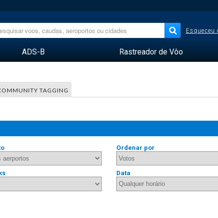
Esqueceu 
ADS-B
Rastreador de Vôo
COMMUNITY TAGGING
to
Ordenar por
ks
Data