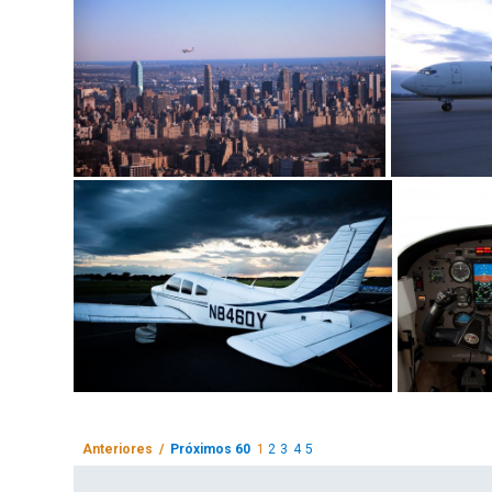
Anteriores /
Próximos 60
1
2
3
4
5