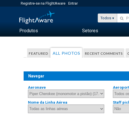
Registre-se na FlightAware
Entrar
Todos
Produtos
Setores
ALL PHOTOS
FEATURED
RECENT COMMENTS
Navegar
Aeronave
Aeropor
Nome da Linha Aérea
Staff pic