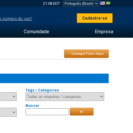
21:08 EDT
Cadastre-se
o número do voo?
Comunidade
Empresa
↑ Carregar Fotos Suas
Tags / Categorias
Buscar
Ir!