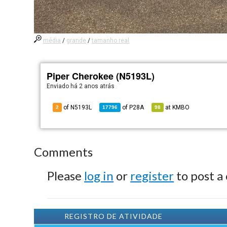
média
/
grande
/
tamanho real
Piper Cherokee (N5193L)
Enviado há
2 anos atrás
of N5193L
of
P28A
at
KMBO
2
17796
98
Comments
Please
log in
or
register
to post a
REGISTRO DE ATIVIDADE