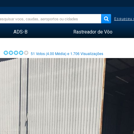
Esqueceu 
ADS-B
Rastreador de Vôo
51
Votos (
4.00
Média) e
1.706
Visualizações