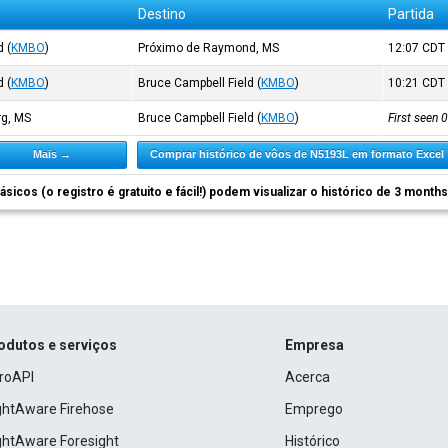
Destino
Partida
d
(
KMBO
)
Próximo de Raymond, MS
12:07
CDT
d
(
KMBO
)
Bruce Campbell Field
(
KMBO
)
10:21
CDT
rg, MS
Bruce Campbell Field
(
KMBO
)
First seen
Mais →
Comprar histórico de vôos de N5193L em formato Excel
ásicos (o registro é gratuito e fácil!) podem visualizar o histórico de 3 month
odutos e serviços
Empresa
roAPI
Acerca
ightAware Firehose
Emprego
ightAware Foresight
Histórico