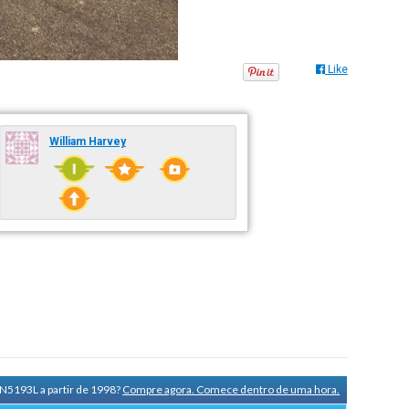
Like
William Harvey
 N5193L a partir de 1998?
Compre agora. Comece dentro de uma hora.