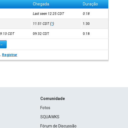
Chegada
Duração
Last seen 12:25
CDT
0:18
11:51
CDT
(
?
)
1:30
 09:13
CDT
09:32
CDT
0:18
 →
s.
Registrar
Comunidade
Fotos
SQUAWKS
Fórum de Discussão