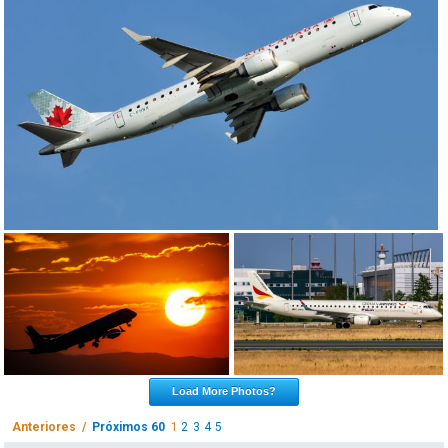
Load More Photos?
Anteriores /
Próximos 60
1
2
3
4
5