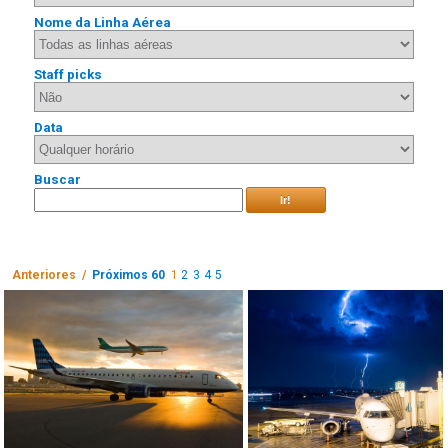
Nome da Linha Aérea
Staff picks
Data
Buscar
Ir!
Anteriores /
Próximos 60
1
2
3
4
5