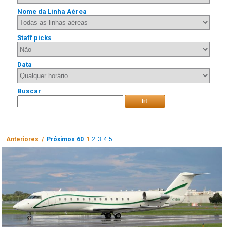
Nome da Linha Aérea
Staff picks
Data
Buscar
Ir!
Anteriores /
Próximos 60
1
2
3
4
5