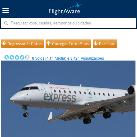
Regressar às Fotos
Carregar Fotos Suas
Partilhar
8
Votos (
4.14
Média) e
8.424
Visualizações