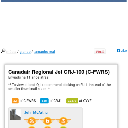
Like
média
/
grande
/
tamanho real
Canadair Regional Jet CRJ-100 (C-FWRS)
Enviado há
11 anos atrás
** To view at best Q, I recommend clicking on FULL instead of the
smaller thumbnail sizes. *
of C-FWRS
of
CRJ1
at
CYYZ
22
548
12376
John McArthur