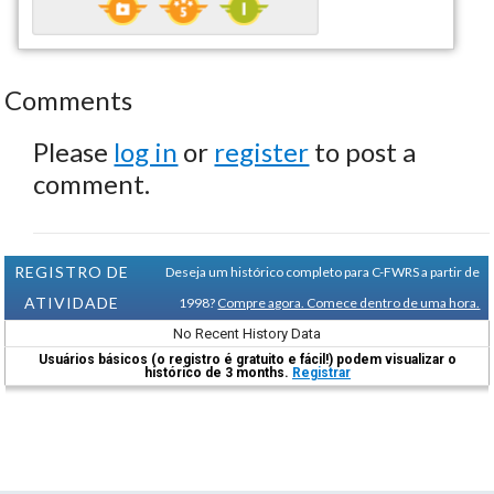
Comments
Please
log in
or
register
to post a
comment.
REGISTRO DE
Deseja um histórico completo para C-FWRS a partir de
ATIVIDADE
1998?
Compre agora. Comece dentro de uma hora.
No Recent History Data
Usuários básicos (o registro é gratuito e fácil!) podem visualizar o
histórico de 3 months.
Registrar