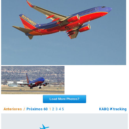
Load More Photos?
Anteriores /
Próximos 60
1
2
3
4
5
KABQ
tracking