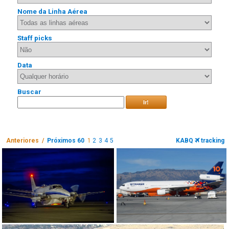
Nome da Linha Aérea
Staff picks
Data
Buscar
Ir!
Anteriores /
Próximos 60
1
2
3
4
5
KABQ
tracking