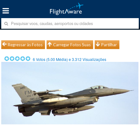
Regressar às Fotos
Carregar Fotos Suas
Partilhar
6
Votos (
5.00
Média) e
3.312
Visualizações