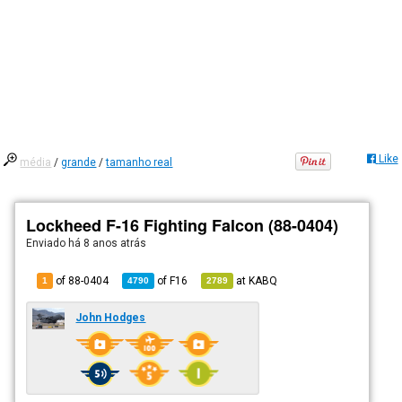
Like
média
/
grande
/
tamanho real
Lockheed F-16 Fighting Falcon (88-0404)
Enviado há
8 anos atrás
of 88-0404
of
F16
at
KABQ
1
4790
2789
John Hodges