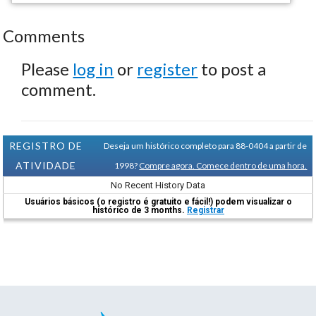
Comments
Please
log in
or
register
to post a
comment.
REGISTRO DE
Deseja um histórico completo para 88-0404 a partir de
ATIVIDADE
1998?
Compre agora. Comece dentro de uma hora.
No Recent History Data
Usuários básicos (o registro é gratuito e fácil!) podem visualizar o
histórico de 3 months.
Registrar