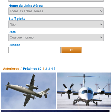
Nome da Linha Aérea
Staff picks
Data
Buscar
Ir!
Anteriores /
Próximos 60
1
2
3
4
5