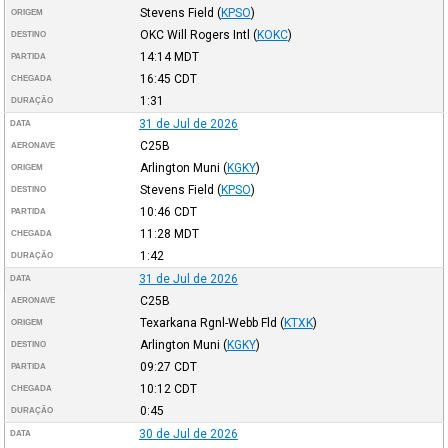
Stevens Field
(
KPSO
)
ORIGEM
OKC Will Rogers Intl
(
KOKC
)
DESTINO
14:14
MDT
PARTIDA
16:45
CDT
CHEGADA
1:31
DURAÇÃO
31 de Jul de 2026
DATA
C25B
AERONAVE
Arlington Muni
(
KGKY
)
ORIGEM
Stevens Field
(
KPSO
)
DESTINO
10:46
CDT
PARTIDA
11:28
MDT
CHEGADA
1:42
DURAÇÃO
31 de Jul de 2026
DATA
C25B
AERONAVE
Texarkana Rgnl-Webb Fld
(
KTXK
)
ORIGEM
Arlington Muni
(
KGKY
)
DESTINO
09:27
CDT
PARTIDA
10:12
CDT
CHEGADA
0:45
DURAÇÃO
30 de Jul de 2026
DATA