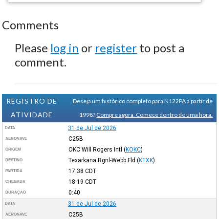
Comments
Please
log in
or
register
to post a
comment.
REGISTRO DE
Deseja um histórico completo para N122PA a partir de
ATIVIDADE
1998?
Compre agora. Comece dentro de uma hora.
31 de Jul de 2026
DATA
C25B
AERONAVE
OKC Will Rogers Intl
(
KOKC
)
ORIGEM
Texarkana Rgnl-Webb Fld
(
KTXK
)
DESTINO
17:38
CDT
PARTIDA
18:19
CDT
CHEGADA
0:40
DURAÇÃO
31 de Jul de 2026
DATA
C25B
AERONAVE