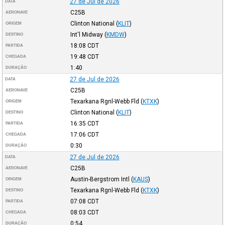
27 de Jul de 2026
DATA
C25B
AERONAVE
Clinton National
(
KLIT
)
ORIGEM
Int'l Midway
(
KMDW
)
DESTINO
18:08
CDT
PARTIDA
19:48
CDT
CHEGADA
1:40
DURAÇÃO
27 de Jul de 2026
DATA
C25B
AERONAVE
Texarkana Rgnl-Webb Fld
(
KTXK
)
ORIGEM
Clinton National
(
KLIT
)
DESTINO
16:35
CDT
PARTIDA
17:06
CDT
CHEGADA
0:30
DURAÇÃO
27 de Jul de 2026
DATA
C25B
AERONAVE
Austin-Bergstrom Intl
(
KAUS
)
ORIGEM
Texarkana Rgnl-Webb Fld
(
KTXK
)
DESTINO
07:08
CDT
PARTIDA
08:03
CDT
CHEGADA
0:54
DURAÇÃO