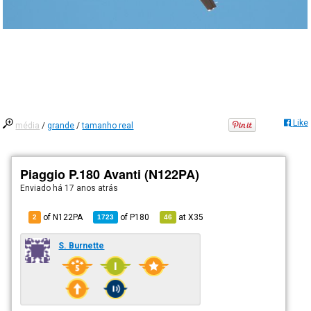
Like
média
/
grande
/
tamanho real
Piaggio P.180 Avanti (N122PA)
Enviado há
17 anos atrás
of N122PA
of
P180
at
X35
2
1723
46
S. Burnette