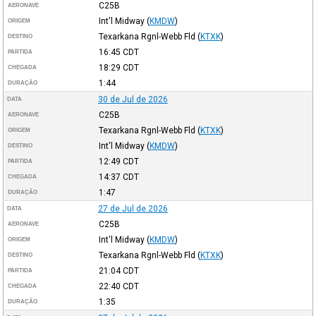
C25B
AERONAVE
Int'l Midway
(
KMDW
)
ORIGEM
Texarkana Rgnl-Webb Fld
(
KTXK
)
DESTINO
16:45
CDT
PARTIDA
18:29
CDT
CHEGADA
1:44
DURAÇÃO
30 de Jul de 2026
DATA
C25B
AERONAVE
Texarkana Rgnl-Webb Fld
(
KTXK
)
ORIGEM
Int'l Midway
(
KMDW
)
DESTINO
12:49
CDT
PARTIDA
14:37
CDT
CHEGADA
1:47
DURAÇÃO
27 de Jul de 2026
DATA
C25B
AERONAVE
Int'l Midway
(
KMDW
)
ORIGEM
Texarkana Rgnl-Webb Fld
(
KTXK
)
DESTINO
21:04
CDT
PARTIDA
22:40
CDT
CHEGADA
1:35
DURAÇÃO