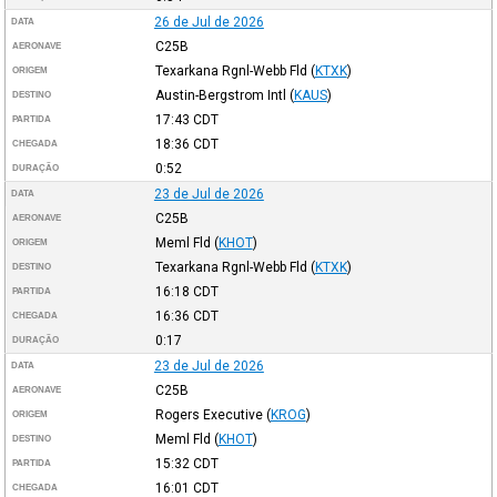
26 de Jul de 2026
DATA
C25B
AERONAVE
Texarkana Rgnl-Webb Fld
(
KTXK
)
ORIGEM
Austin-Bergstrom Intl
(
KAUS
)
DESTINO
17:43
CDT
PARTIDA
18:36
CDT
CHEGADA
0:52
DURAÇÃO
23 de Jul de 2026
DATA
C25B
AERONAVE
Meml Fld
(
KHOT
)
ORIGEM
Texarkana Rgnl-Webb Fld
(
KTXK
)
DESTINO
16:18
CDT
PARTIDA
16:36
CDT
CHEGADA
0:17
DURAÇÃO
23 de Jul de 2026
DATA
C25B
AERONAVE
Rogers Executive
(
KROG
)
ORIGEM
Meml Fld
(
KHOT
)
DESTINO
15:32
CDT
PARTIDA
16:01
CDT
CHEGADA