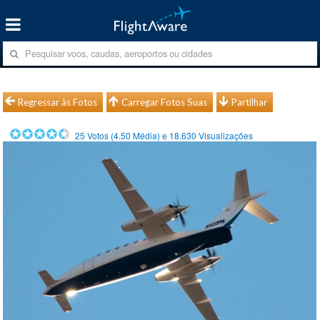
Regressar às Fotos
Carregar Fotos Suas
Partilhar
25
Votos (
4.50
Média) e
18.630
Visualizações