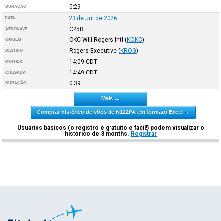
0:29
DURAÇÃO
23 de Jul de 2026
DATA
C25B
AERONAVE
OKC Will Rogers Intl
(
KOKC
)
ORIGEM
Rogers Executive
(
KROG
)
DESTINO
14:09
CDT
PARTIDA
14:49
CDT
CHEGADA
0:39
DURAÇÃO
Mais →
Comprar histórico de vôos de N122PA em formato Excel →
Usuários básicos (o registro é gratuito e fácil!) podem visualizar o
histórico de 3 months.
Registrar