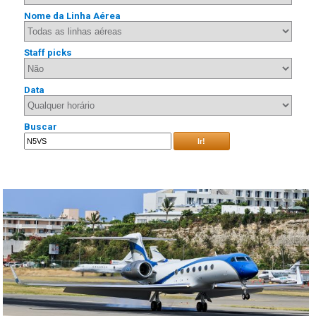
Nome da Linha Aérea
Staff picks
Data
Buscar
Ir!