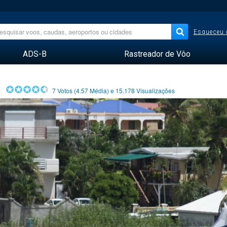
Esqueceu 
ADS-B
Rastreador de Vôo
7
Votos (
4.57
Média) e
15.178
Visualizações