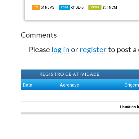
of N5VS
of
GLF5
at
TNCM
13
7066
19381
Comments
Please
log in
or
register
to post a
REGISTRO DE ATIVIDADE
Data
Aeronave
Orige
Usuários b