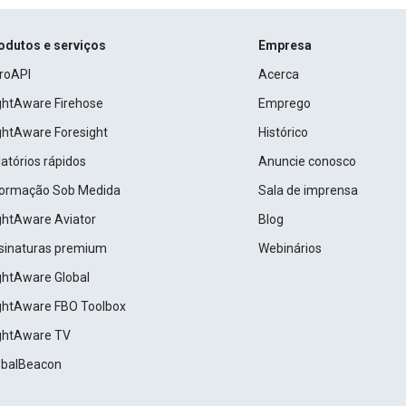
odutos e serviços
Empresa
roAPI
Acerca
ightAware Firehose
Emprego
ightAware Foresight
Histórico
atórios rápidos
Anuncie conosco
formação Sob Medida
Sala de imprensa
ightAware Aviator
Blog
sinaturas premium
Webinários
ightAware Global
ightAware FBO Toolbox
ightAware TV
obalBeacon