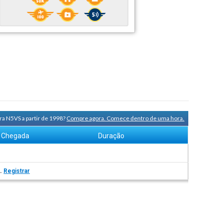
ra N5VS a partir de 1998?
Compre agora. Comece dentro de uma hora.
Chegada
Duração
s.
Registrar