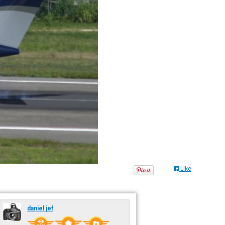
Like
daniel jef