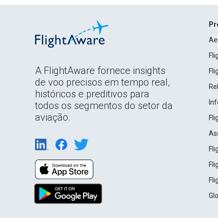
Pr
Ae
Fl
A FlightAware fornece insights
Fl
de voo precisos em tempo real,
Rel
históricos e preditivos para
In
todos os segmentos do setor da
aviação.
Fl
As
Fl
Fl
Fl
Gl