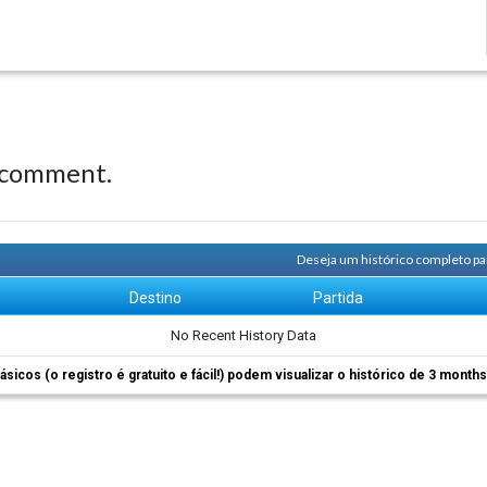
 comment.
Deseja um histórico completo pa
m
Destino
Partida
No Recent History Data
ásicos (o registro é gratuito e fácil!) podem visualizar o histórico de 3 month