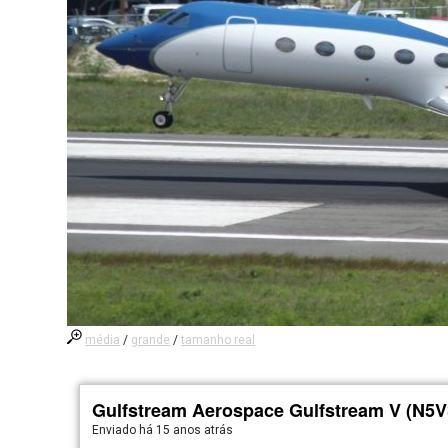
média
/
grande
/
tamanho real
Gulfstream Aerospace Gulfstream V (N5V
Enviado há
15 anos atrás