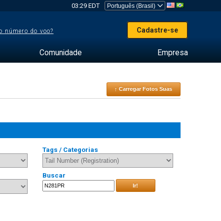
03:29 EDT
Cadastre-se
o número do voo?
Comunidade
Empresa
↑ Carregar Fotos Suas
Tags / Categorias
Buscar
Ir!