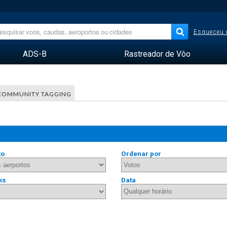
Esqueceu 
ADS-B
Rastreador de Vôo
COMMUNITY TAGGING
to
Ordenar por
ks
Data