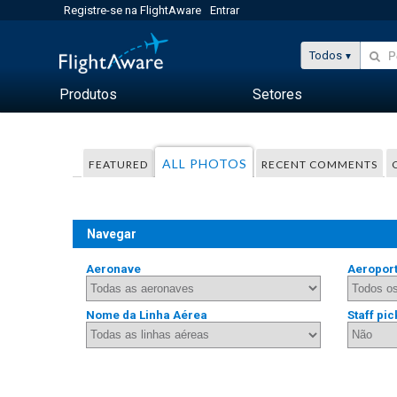
Registre-se na FlightAware
Entrar
Todos
Produtos
Setores
ALL PHOTOS
FEATURED
RECENT COMMENTS
Navegar
Aeronave
Aeropor
Nome da Linha Aérea
Staff pic