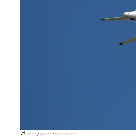
média
/
grande
/
tamanho real