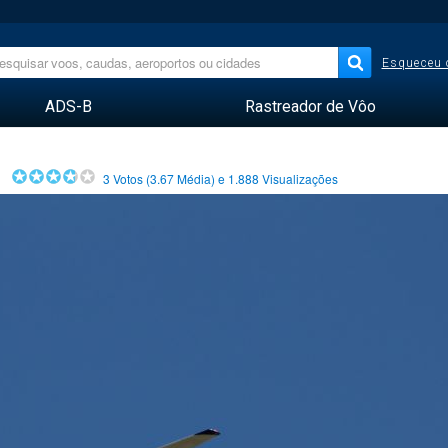
Esqueceu 
ADS-B
Rastreador de Vôo
3
Votos (
3.67
Média) e
1.888
Visualizações