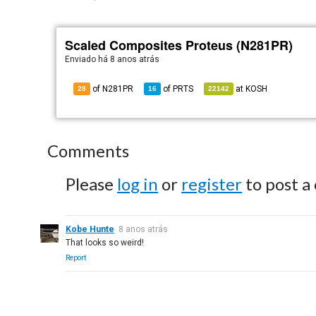
Scaled Composites Proteus (N281PR)
Enviado há
8 anos atrás
of N281PR
of
PRTS
at
KOSH
28
16
22142
Comments
Please
log in
or
register
to post a
Kobe Hunte
8 anos atrás
That looks so weird!
Report