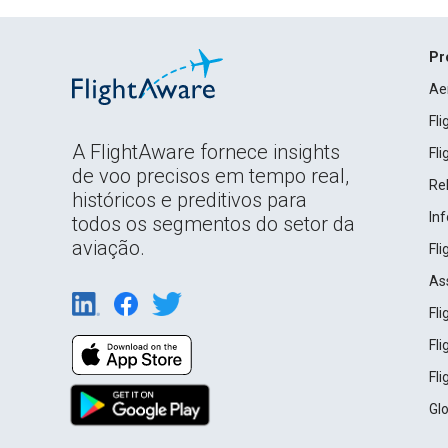
Pr
Ae
Fl
A FlightAware fornece insights
Fl
de voo precisos em tempo real,
Rel
históricos e preditivos para
In
todos os segmentos do setor da
aviação.
Fl
As
Fl
Fl
Fl
Gl