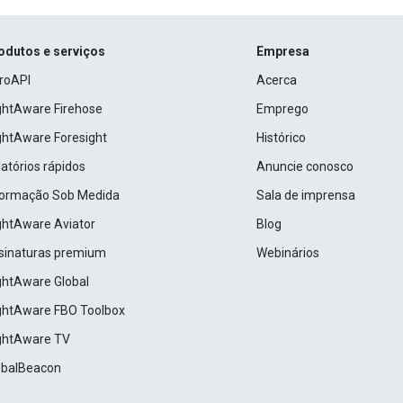
odutos e serviços
Empresa
roAPI
Acerca
ightAware Firehose
Emprego
ightAware Foresight
Histórico
atórios rápidos
Anuncie conosco
formação Sob Medida
Sala de imprensa
ightAware Aviator
Blog
sinaturas premium
Webinários
ightAware Global
ightAware FBO Toolbox
ightAware TV
obalBeacon