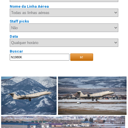
Nome da Linha Aérea
Staff picks
Data
Buscar
Ir!