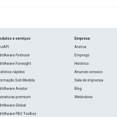
odutos e serviços
Empresa
roAPI
Acerca
ightAware Firehose
Emprego
ightAware Foresight
Histórico
atórios rápidos
Anuncie conosco
formação Sob Medida
Sala de imprensa
ightAware Aviator
Blog
sinaturas premium
Webinários
ightAware Global
ightAware FBO Toolbox