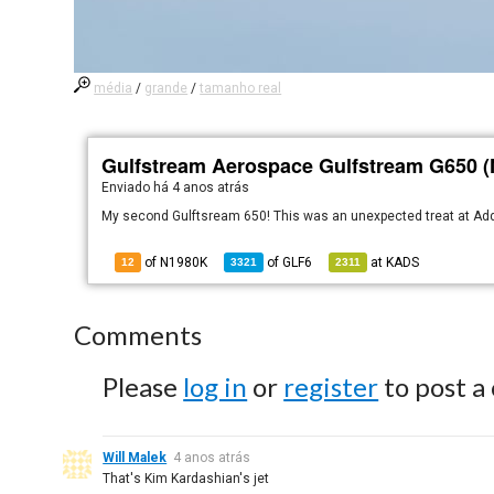
média
/
grande
/
tamanho real
Gulfstream Aerospace Gulfstream G650 
Enviado há
4 anos atrás
My second Gulftsream 650! This was an unexpected treat at Ad
of N1980K
of
GLF6
at
KADS
12
3321
2311
Comments
Please
log in
or
register
to post a
Will Malek
4 anos atrás
That's Kim Kardashian's jet