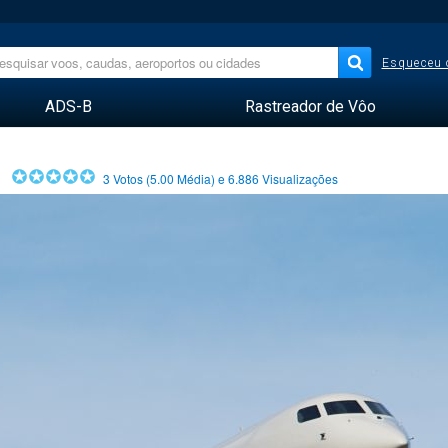
Esqueceu 
ADS-B
Rastreador de Vôo
3
Votos (
5.00
Média) e
6.886
Visualizações