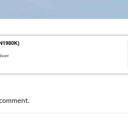
(N1980K)
dison!
 comment.