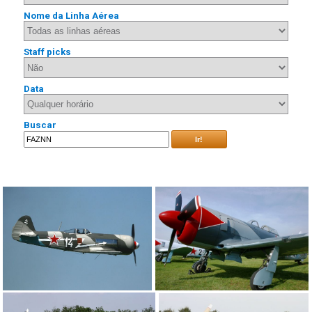
Nome da Linha Aérea
Staff picks
Data
Buscar
Ir!