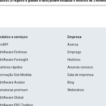
ásicos (o registro é gratuito e fácil!) podem visualizar o histórico de 3 month
odutos e serviços
Empresa
roAPI
Acerca
ightAware Firehose
Emprego
ightAware Foresight
Histórico
atórios rápidos
Anuncie conosco
formação Sob Medida
Sala de imprensa
ightAware Aviator
Blog
sinaturas premium
Webinários
ightAware Global
ightAware FBO Toolbox