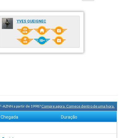
YVES QUEIGNEC
 F-AZNN a partir de 1998?
Compre agora. Comece dentro de uma hora.
Chegada
Duração