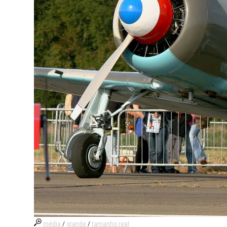
média
/
grande
/
tamanho real