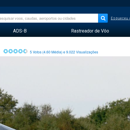
Esqueceu 
ADS-B
Rastreador de Vôo
5
Votos (
4.60
Média) e
9.022
Visualizações