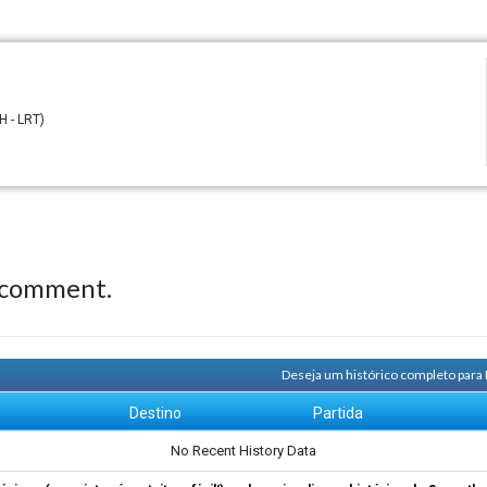
H - LRT)
 comment.
Deseja um histórico completo para
m
Destino
Partida
No Recent History Data