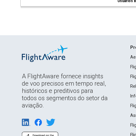
Usuários b
Pr
Ae
Fl
A FlightAware fornece insights
Fl
de voo precisos em tempo real,
Rel
históricos e preditivos para
In
todos os segmentos do setor da
aviação.
Fl
As
Fl
Fl