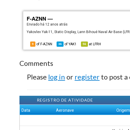
F-AZNN —
Enviado há
12 anos atrás
Yakovlev Yak-11, Static Display, Lann Bihoué Naval Air Base (LFR
of F-AZNN
of
YAK1
at
LFRH
9
36
56
Comments
Please
log in
or
register
to post a
REGISTRO DE ATIVIDADE
Data
Aeronave
Orige