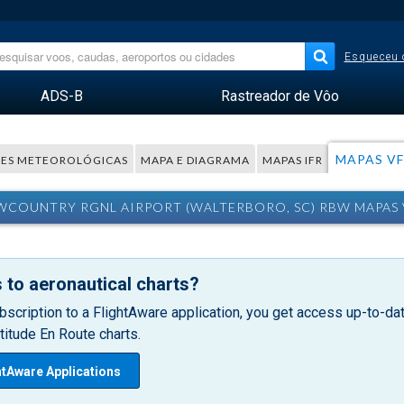
Esqueceu 
ADS-B
Rastreador de Vôo
MAPAS V
ES METEOROLÓGICAS
MAPA E DIAGRAMA
MAPAS IFR
WCOUNTRY RGNL AIRPORT (WALTERBORO, SC) RBW MAPAS 
 to aeronautical charts?
bscription to a FlightAware application, you get access up-to-date
itude En Route charts.
htAware Applications