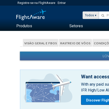
Registre-se na FlightAware
Entrar
Todos
Produtos
Setores
VISÃO GERAL E FBOS
RASTREIO DE VÔOS
CONDIÇÕ
LO
Want access
With any paid su
IFR High/Low Alt
Discover Flig