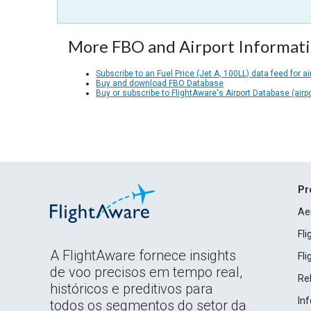
More FBO and Airport Informat
Subscribe to an Fuel Price (Jet A, 100LL) data feed for ai
Buy and download FBO Database
Buy or subscribe to FlightAware's Airport Database (airp
Pr
Ae
Fl
A FlightAware fornece insights
Fl
de voo precisos em tempo real,
Rel
históricos e preditivos para
In
todos os segmentos do setor da