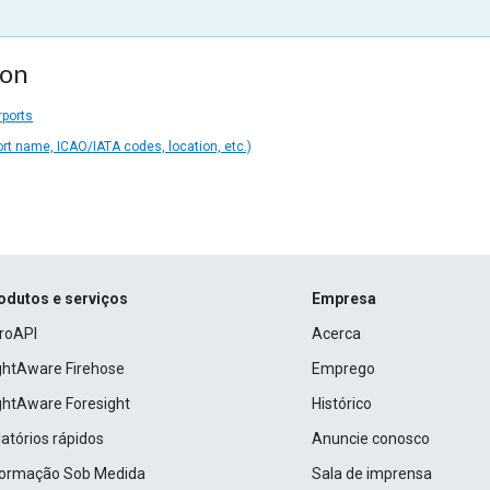
ion
rports
ort name, ICAO/IATA codes, location, etc.)
odutos e serviços
Empresa
roAPI
Acerca
ightAware Firehose
Emprego
ightAware Foresight
Histórico
atórios rápidos
Anuncie conosco
formação Sob Medida
Sala de imprensa