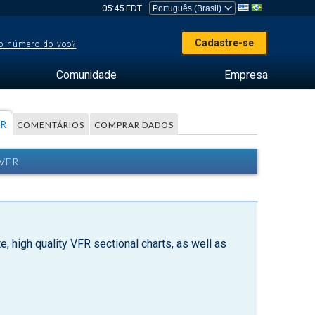
05:45 EDT
Cadastre-se
o número do voo?
Comunidade
Empresa
FR
COMENTÁRIOS
COMPRAR DADOS
VFR
, high quality VFR sectional charts, as well as