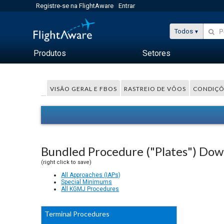
Registre-se na FlightAware
Entrar
Todos
Produtos
Setores
VISÃO GERAL E FBOS
RASTREIO DE VÔOS
CONDIÇÕ
Bundled Procedure ("Plates") Do
(right click to save)
All Approaches (IAPs)
Special Minimums
All KGMJ Procedures
Terminal Procedures