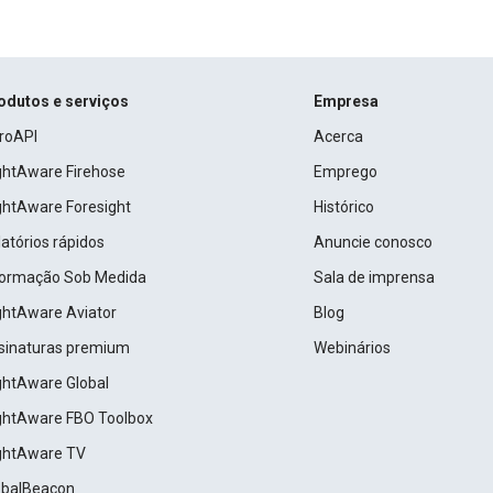
odutos e serviços
Empresa
roAPI
Acerca
ightAware Firehose
Emprego
ightAware Foresight
Histórico
atórios rápidos
Anuncie conosco
formação Sob Medida
Sala de imprensa
ightAware Aviator
Blog
sinaturas premium
Webinários
ightAware Global
ightAware FBO Toolbox
ightAware TV
obalBeacon