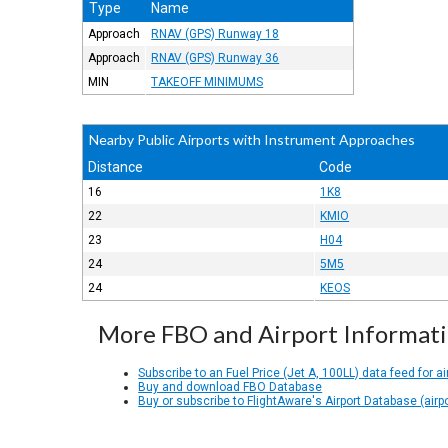
Type
Name
Approach
RNAV (GPS) Runway 18
Approach
RNAV (GPS) Runway 36
MIN
TAKEOFF MINIMUMS
Nearby Public Airports with Instrument Approaches
Distance
Code
16
1K8
22
KMIO
23
H04
24
5M5
24
KEOS
More FBO and Airport Informat
Subscribe to an Fuel Price (Jet A, 100LL) data feed for ai
Buy and download FBO Database
Buy or subscribe to FlightAware's Airport Database (airp