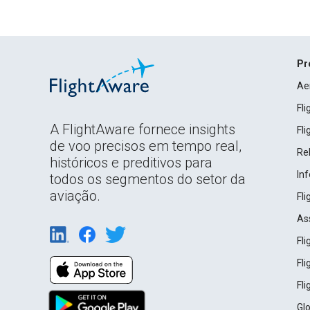
Pr
Ae
Fl
A FlightAware fornece insights
Fl
de voo precisos em tempo real,
Rel
históricos e preditivos para
In
todos os segmentos do setor da
aviação.
Fl
As
Fl
Fl
Fl
Gl