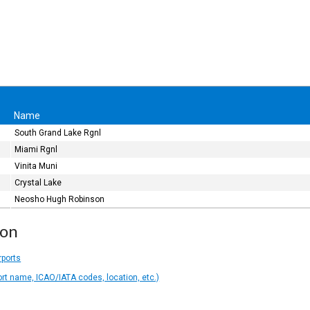
Name
South Grand Lake Rgnl
Miami Rgnl
Vinita Muni
Crystal Lake
Neosho Hugh Robinson
ion
rports
ort name, ICAO/IATA codes, location, etc.)