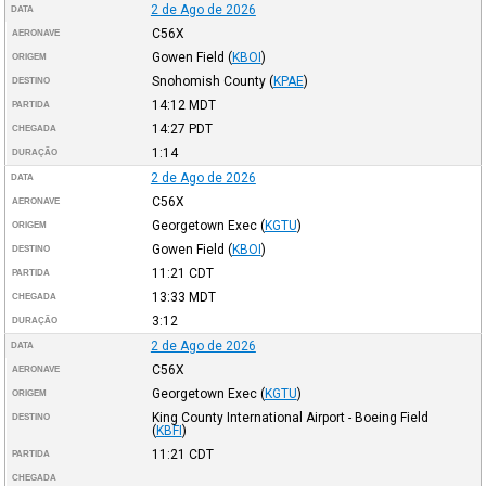
2 de Ago de 2026
DATA
C56X
AERONAVE
Gowen Field
(
KBOI
)
ORIGEM
Snohomish County
(
KPAE
)
DESTINO
14:12
MDT
PARTIDA
14:27
PDT
CHEGADA
1:14
DURAÇÃO
2 de Ago de 2026
DATA
C56X
AERONAVE
Georgetown Exec
(
KGTU
)
ORIGEM
Gowen Field
(
KBOI
)
DESTINO
11:21
CDT
PARTIDA
13:33
MDT
CHEGADA
3:12
DURAÇÃO
2 de Ago de 2026
DATA
C56X
AERONAVE
Georgetown Exec
(
KGTU
)
ORIGEM
King County International Airport - Boeing Field
DESTINO
(
KBFI
)
11:21
CDT
PARTIDA
CHEGADA