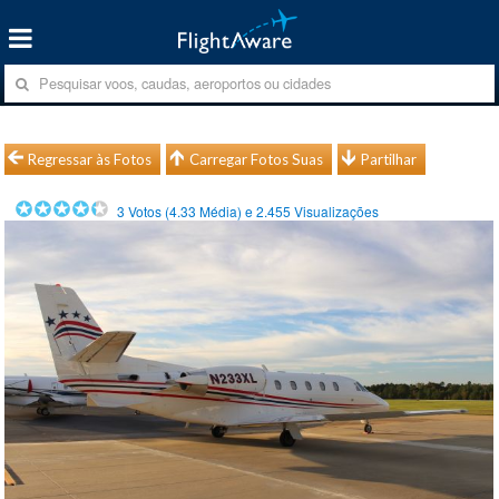
Regressar às Fotos
Carregar Fotos Suas
Partilhar
3
Votos (
4.33
Média) e
2.455
Visualizações