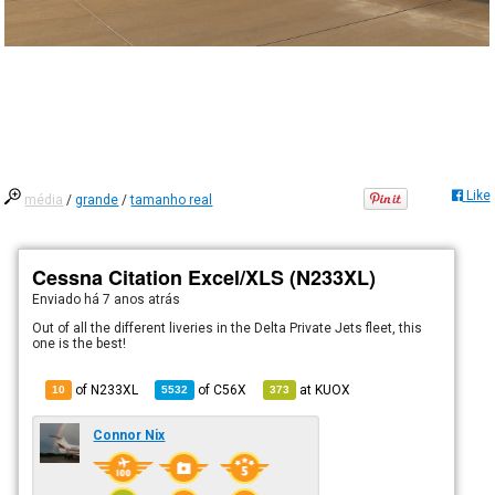
Like
média
/
grande
/
tamanho real
Cessna Citation Excel/XLS (N233XL)
Enviado há
7 anos atrás
Out of all the different liveries in the Delta Private Jets fleet, this
one is the best!
of N233XL
of
C56X
at
KUOX
10
5532
373
Connor Nix