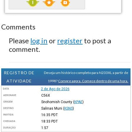
Comments
Please
log in
or
register
to post a
comment.
REGISTRO DE
Deseja um histórico completo para N233XL a partir de
ATIVIDADE
1998?
Compre agora. Comece dentro de uma hora.
2 de Ago de 2026
DATA
C56X
AERONAVE
Snohomish County
(
KPAE
)
ORIGEM
Salinas Muni
(
KSNS
)
DESTINO
16:35
PDT
PARTIDA
18:33
PDT
CHEGADA
1:57
DURAÇÃO