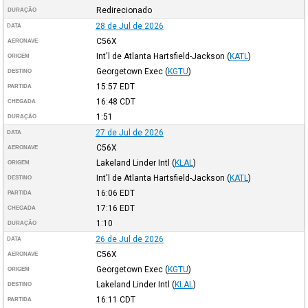
Redirecionado
DURAÇÃO
28 de Jul de 2026
DATA
C56X
AERONAVE
Int'l de Atlanta Hartsfield-Jackson
(
KATL
)
ORIGEM
Georgetown Exec
(
KGTU
)
DESTINO
15:57
EDT
PARTIDA
16:48
CDT
CHEGADA
1:51
DURAÇÃO
27 de Jul de 2026
DATA
C56X
AERONAVE
Lakeland Linder Intl
(
KLAL
)
ORIGEM
Int'l de Atlanta Hartsfield-Jackson
(
KATL
)
DESTINO
16:06
EDT
PARTIDA
17:16
EDT
CHEGADA
1:10
DURAÇÃO
26 de Jul de 2026
DATA
C56X
AERONAVE
Georgetown Exec
(
KGTU
)
ORIGEM
Lakeland Linder Intl
(
KLAL
)
DESTINO
16:11
CDT
PARTIDA