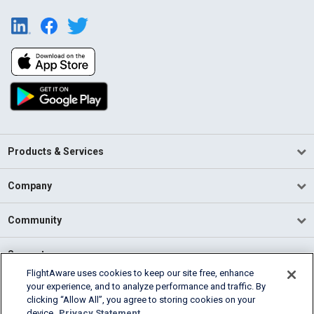
Products & Services
Company
Community
Support
FlightAware uses cookies to keep our site free, enhance
your experience, and to analyze performance and traffic. By
English (USA)
clicking “Allow All”, you agree to storing cookies on your
2026 FlightAware
device.
Privacy Statement