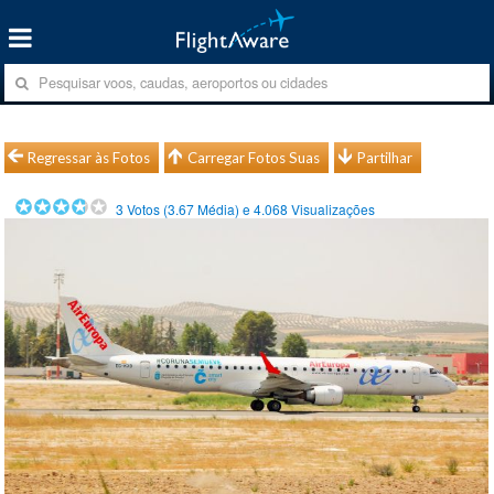
Regressar às Fotos
Carregar Fotos Suas
Partilhar
3
Votos (
3.67
Média) e
4.068
Visualizações