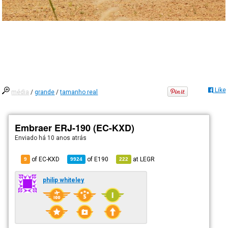
Like
média
/
grande
/
tamanho real
Embraer ERJ-190 (EC-KXD)
Enviado há
10 anos atrás
of EC-KXD
of
E190
at
LEGR
9
9924
222
philip whiteley