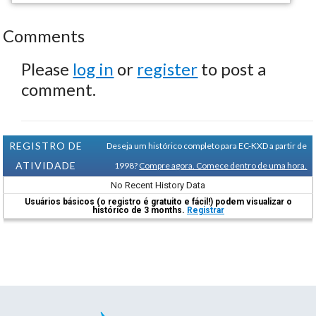
Comments
Please
log in
or
register
to post a
comment.
REGISTRO DE
Deseja um histórico completo para EC-KXD a partir de
ATIVIDADE
1998?
Compre agora. Comece dentro de uma hora.
No Recent History Data
Usuários básicos (o registro é gratuito e fácil!) podem visualizar o
histórico de 3 months.
Registrar