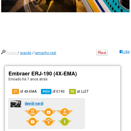
Like
média
/
grande
/
tamanho real
Embraer ERJ-190 (4X-EMA)
Enviado há
7 anos atrás
of 4X-EMA
of
E190
at
LLET
27
9924
58
davidi vardi