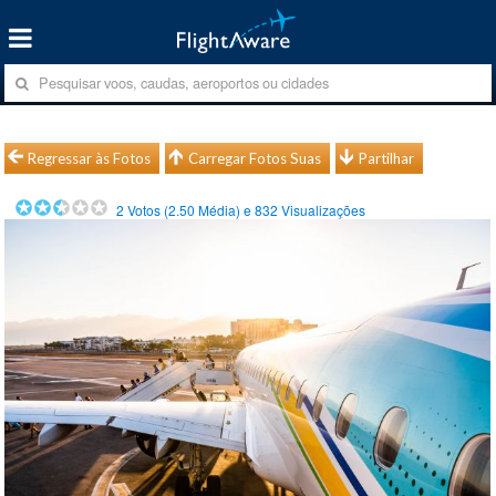
Regressar às Fotos
Carregar Fotos Suas
Partilhar
2
Votos (
2.50
Média) e
832
Visualizações