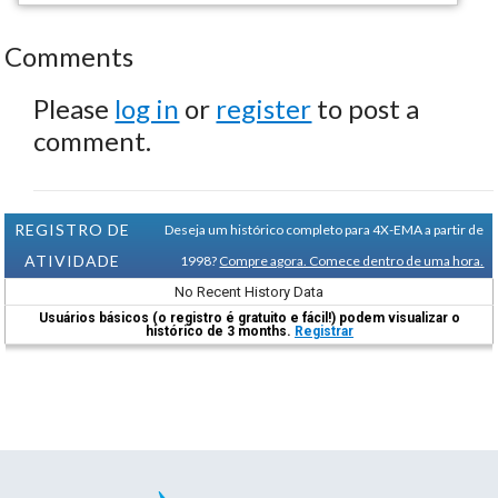
Comments
Please
log in
or
register
to post a
comment.
REGISTRO DE
Deseja um histórico completo para 4X-EMA a partir de
ATIVIDADE
1998?
Compre agora. Comece dentro de uma hora.
No Recent History Data
Usuários básicos (o registro é gratuito e fácil!) podem visualizar o
histórico de 3 months.
Registrar