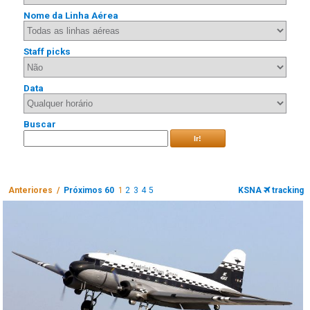
Nome da Linha Aérea
Staff picks
Data
Buscar
Ir!
Anteriores /
Próximos 60
1
2
3
4
5
KSNA
tracking