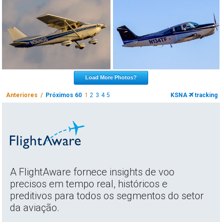
Load More Photos?
Anteriores /
Próximos 60
1
2
3
4
5
KSNA
tracking
A FlightAware fornece insights de voo
precisos em tempo real, históricos e
preditivos para todos os segmentos do setor
da aviação.