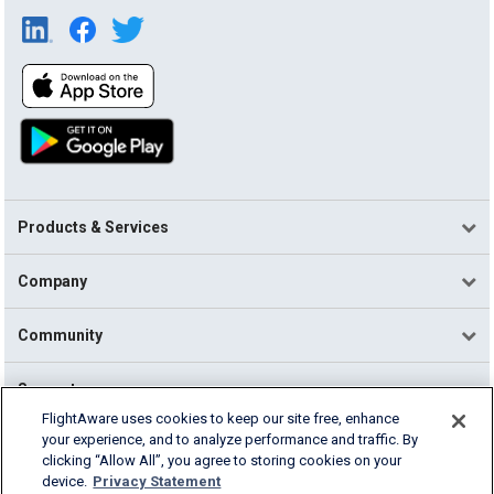
Products & Services
Company
Community
Support
FlightAware uses cookies to keep our site free, enhance
your experience, and to analyze performance and traffic. By
English (USA)
clicking “Allow All”, you agree to storing cookies on your
2026 FlightAware
device.
Privacy Statement