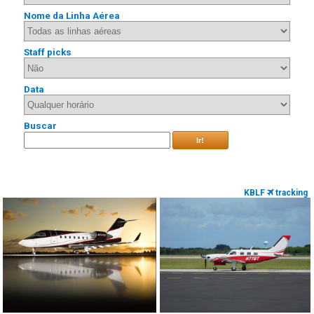
Nome da Linha Aérea
Staff picks
Data
Buscar
Ir!
KBLF
tracking