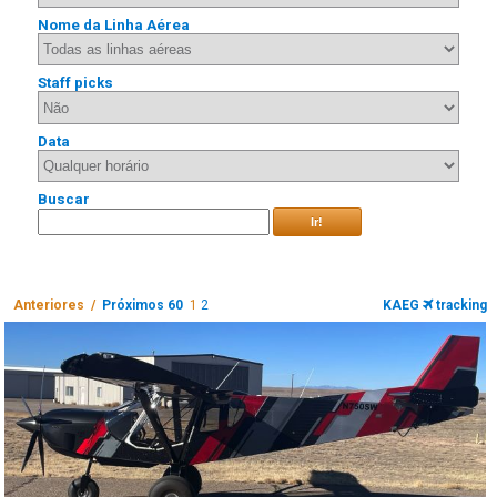
Nome da Linha Aérea
Staff picks
Data
Buscar
Ir!
Anteriores /
Próximos 60
1
2
KAEG
tracking