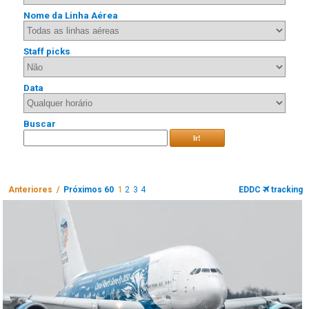
Nome da Linha Aérea
Staff picks
Data
Buscar
Ir!
Anteriores /
Próximos 60
1
2
3
4
EDDC
tracking