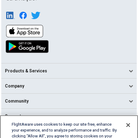
Products & Services
Company
Community
Support
FlightAware uses cookies to keep our site free, enhance
your experience, and to analyze performance and traffic. By
English (USA)
clicking “Allow All”, you agree to storing cookies on your
2026 FlightAware