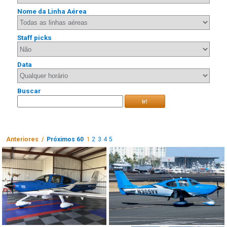
Nome da Linha Aérea
Staff picks
Data
Buscar
Ir!
Anteriores /
Próximos 60
1
2
3
4
5