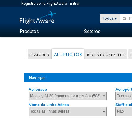
Registre-se na FlightAware
Entrar
Todos
Produtos
Setores
ALL PHOTOS
FEATURED
RECENT COMMENTS
Navegar
Aeronave
Aeropor
Nome da Linha Aérea
Staff pic