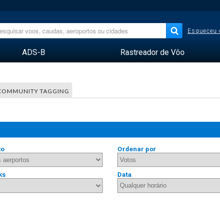
Esqueceu 
ADS-B
Rastreador de Vôo
COMMUNITY TAGGING
to
Ordenar por
ks
Data