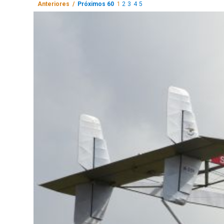
Anteriores /
Próximos 60
1
2
3
4
5