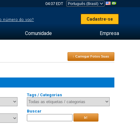
04:07 EDT
Cadastre-se
o número do voo?
Comunidade
Empresa
↑ Carregar Fotos Suas
Tags / Categorias
Buscar
Ir!