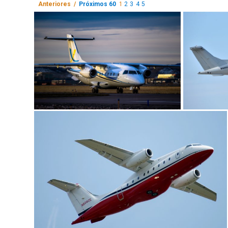
Anteriores /
Próximos 60
1
2
3
4
5