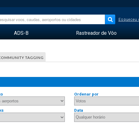
Esqueceu 
ADS-B
Rastreador de Vôo
COMMUNITY TAGGING
to
Ordenar por
ks
Data