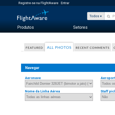
Registre-se na FlightAware
Entrar
Todos
Produtos
Setores
ALL PHOTOS
FEATURED
RECENT COMMENTS
Navegar
Aeronave
Aeropor
Nome da Linha Aérea
Staff pic