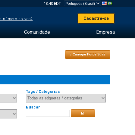
13:40 EDT
Cadastre-se
o número do voo?
Comunidade
Empresa
↑ Carregar Fotos Suas
Tags / Categorias
Buscar
Ir!