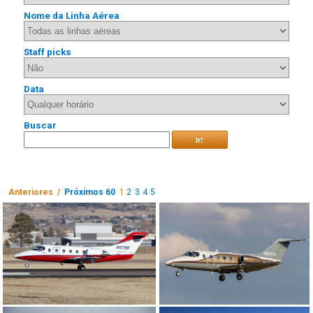
Nome da Linha Aérea
Staff picks
Data
Buscar
Ir!
Anteriores /
Próximos 60
1
2
3
4
5