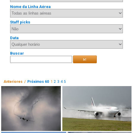
Nome da Linha Aérea
Staff picks
Data
Buscar
Ir!
Anteriores /
Próximos 60
1
2
3
4
5