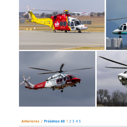
Anteriores /
Próximos 60
1
2
3
4
5