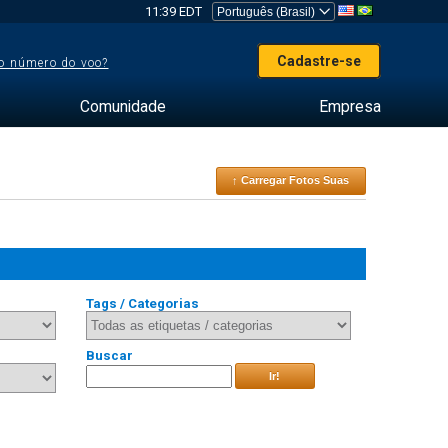
11:39 EDT
Cadastre-se
o número do voo?
Comunidade
Empresa
↑ Carregar Fotos Suas
Tags / Categorias
Buscar
Ir!