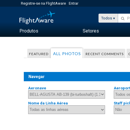
Registre-se na FlightAware
Entrar
Todos
Produtos
Setores
ALL PHOTOS
FEATURED
RECENT COMMENTS
Navegar
Aeronave
Aeropor
Nome da Linha Aérea
Staff pic