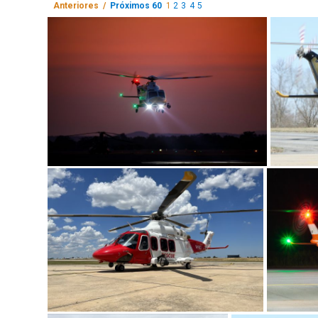
Anteriores /
Próximos 60
1
2
3
4
5