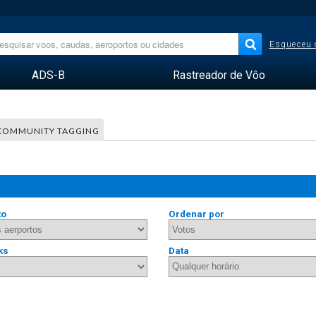
Esqueceu 
ADS-B
Rastreador de Vôo
COMMUNITY TAGGING
to
Ordenar por
ks
Data