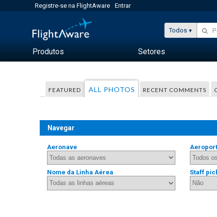
Registre-se na FlightAware
Entrar
Todos
Produtos
Setores
ALL PHOTOS
FEATURED
RECENT COMMENTS
Navegar
Aeronave
Aeropor
Nome da Linha Aérea
Staff pic