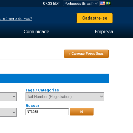
07:33 EDT
Cadastre-se
o número do voo?
Comunidade
Empresa
↑ Carregar Fotos Suas
Tags / Categorias
Buscar
Ir!