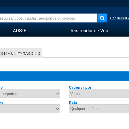
Esqueceu 
ADS-B
Rastreador de Vôo
COMMUNITY TAGGING
to
Ordenar por
ks
Data