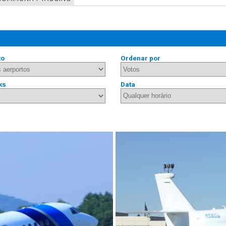
to
Ordenar por
ks
Data