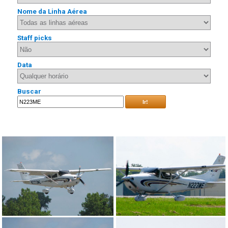
Nome da Linha Aérea
Staff picks
Data
Buscar
Ir!