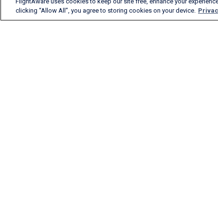
FlightAware uses cookies to keep our site free, enhance your experience
clicking “Allow All”, you agree to storing cookies on your device.
Privac