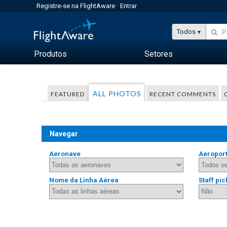
Registre-se na FlightAware
Entrar
Todos
Produtos
Setores
ALL PHOTOS
FEATURED
RECENT COMMENTS
Navegar
Aeronave
Aeropor
Nome da Linha Aérea
Staff pic