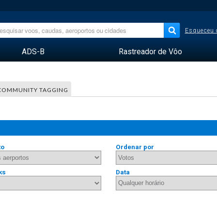
Esqueceu 
ADS-B
Rastreador de Vôo
COMMUNITY TAGGING
to
Ordenar por
ks
Data