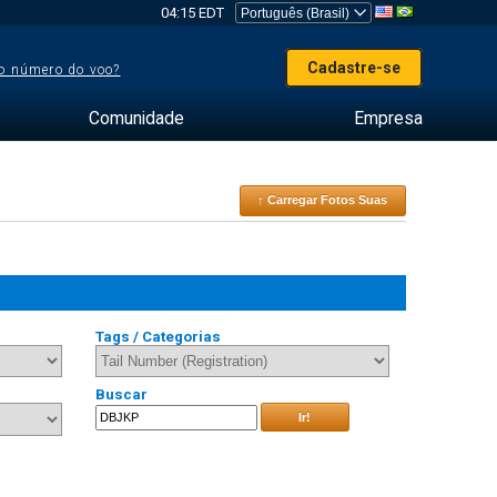
04:15 EDT
Cadastre-se
o número do voo?
Comunidade
Empresa
↑ Carregar Fotos Suas
Tags / Categorias
Buscar
Ir!