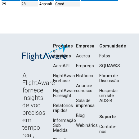
29
28
Asphalt
Good
Produtos
Empresa
Comunidade
e
serviços
Acerca
Fotos
AeroAPI
Emprego
SQUAWKS
A
FlightAware
Histórico
Fórum de
Firehose
Discussão
FlightAware
Anuncie
fornece
FlightAware
conosco
Hospedar
Foresight
um site
insights
Sala de
ADS-B
de voo
Relatórios
imprensa
rápidos
precisos
Blog
Suporte
em
Informação
Sob
Webinários
tempo
Contate-
Medida
nos
real,