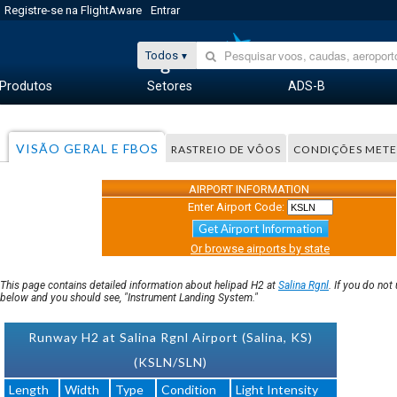
Registre-se na FlightAware
Entrar
Todos
Produtos
Setores
ADS-B
VISÃO GERAL E FBOS
RASTREIO DE VÔOS
CONDIÇÕES MET
AIRPORT INFORMATION
Enter Airport Code:
Get Airport Information
Or browse airports by state
This page contains detailed information about helipad H2 at
Salina Rgnl
. If you do no
below and you should see, "Instrument Landing System."
Runway H2 at Salina Rgnl Airport (Salina, KS)
(KSLN/SLN)
Length
Width
Type
Condition
Light Intensity