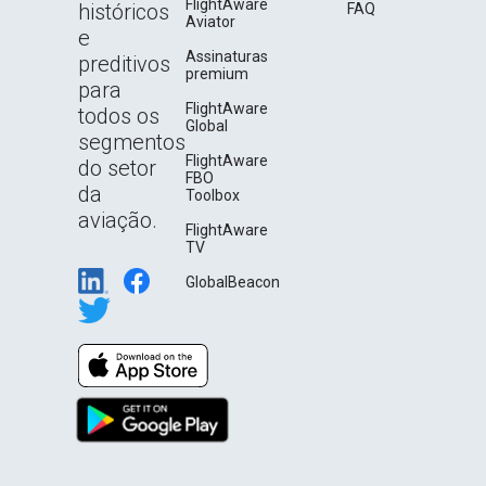
FlightAware
históricos
FAQ
Aviator
e
Assinaturas
preditivos
premium
para
FlightAware
todos os
Global
segmentos
FlightAware
do setor
FBO
da
Toolbox
aviação.
FlightAware
TV
GlobalBeacon