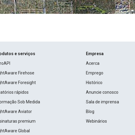
odutos e serviços
Empresa
roAPI
Acerca
ightAware Firehose
Emprego
ightAware Foresight
Histórico
atórios rápidos
Anuncie conosco
formação Sob Medida
Sala de imprensa
ightAware Aviator
Blog
sinaturas premium
Webinários
ightAware Global