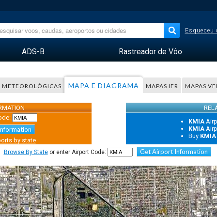
Esqueceu 
ADS-B
Rastreador de Vôo
MAPA E DIAGRAMA
 METEOROLÓGICAS
MAPAS IFR
MAPAS VF
ORMATION
REL
ode:
KMIA
Air
KMIA
Air
Information
Buy
KMIA
orts by state
Get Airport Information
Browse By State
or enter Airport Code: