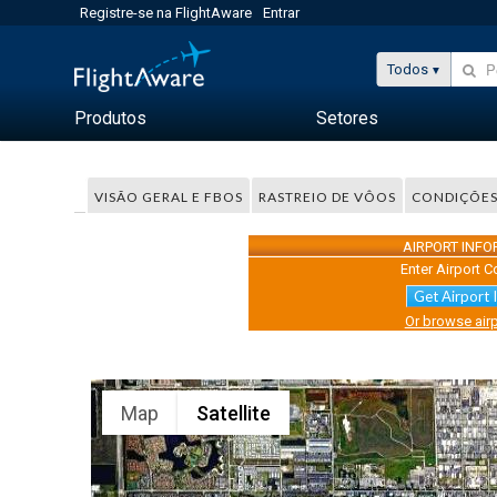
Registre-se na FlightAware
Entrar
Todos
Produtos
Setores
VISÃO GERAL E FBOS
RASTREIO DE VÔOS
CONDIÇÕES
AIRPORT INF
Enter Airport C
Get Airport 
Or browse airp
Map
Satellite