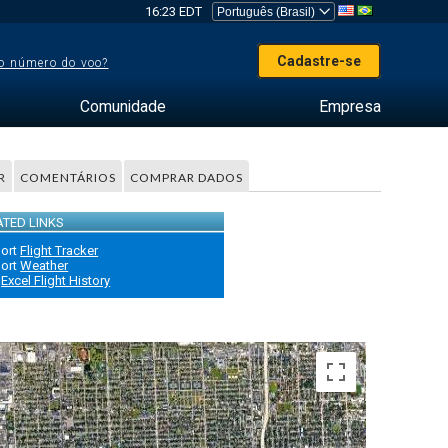
16:23 EDT
Cadastre-se
o número do voo?
Comunidade
Empresa
R
COMENTÁRIOS
COMPRAR DADOS
ATED LINKS
port
Flight Tracker
port
Weather
Excel Flight History