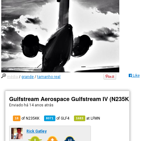
Like
média
/
grande
/
tamanho real
Gulfstream Aerospace Gulfstream IV (N235KK)
Enviado há
14 anos atrás
of N235KK
of
GLF4
at
LFMN
18
8071
1683
Rick Gatley