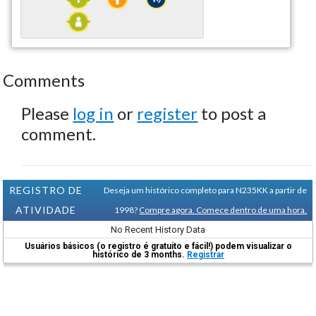
Comments
Please
log in
or
register
to post a
comment.
REGISTRO DE
Deseja um histórico completo para N235KK a partir de
ATIVIDADE
1998?
Compre agora. Comece dentro de uma hora.
No Recent History Data
Usuários básicos (o registro é gratuito e fácil!) podem visualizar o
histórico de 3 months.
Registrar