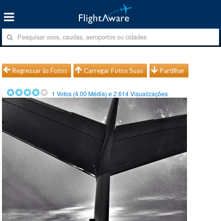
Regressar às Fotos
Carregar Fotos Suas
Partilhar
1
Votos (
4.00
Média) e
2.614
Visualizações