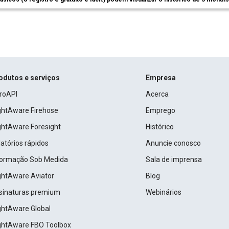
odutos e serviços
Empresa
roAPI
Acerca
ightAware Firehose
Emprego
ightAware Foresight
Histórico
atórios rápidos
Anuncie conosco
formação Sob Medida
Sala de imprensa
ightAware Aviator
Blog
sinaturas premium
Webinários
ightAware Global
ightAware FBO Toolbox