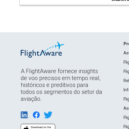
Pr
Ae
Fl
A FlightAware fornece insights
Fl
de voo precisos em tempo real,
Rel
históricos e preditivos para
In
todos os segmentos do setor da
aviação.
Fl
As
Fl
Fl