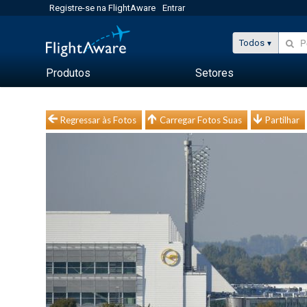
Registre-se na FlightAware
Entrar
Todos
Produtos
Setores
Regressar às Fotos
Carregar Fotos Suas
Partilhar