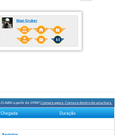
Maxi Gruber
 D-AIRK a partir de 1998?
Compre agora. Comece dentro de uma hora.
Chegada
Duração
s.
Registrar