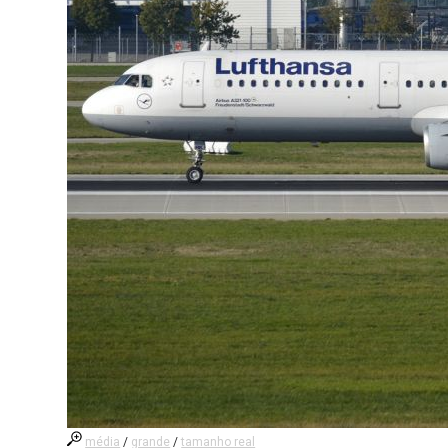
média
/
grande
/
tamanho real