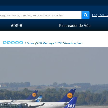
Esqueceu 
ADS-B
Rastreador de Vôo
1
Votos (
5.00
Média) e
1.733
Visualizações