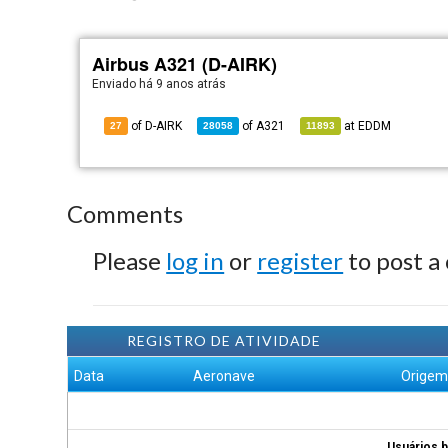
Airbus A321 (D-AIRK)
Enviado há
9 anos atrás
of D-AIRK
of
A321
at
EDDM
27
28058
11893
Comments
Please
log in
or
register
to post a
REGISTRO DE ATIVIDADE
Data
Aeronave
Orige
Usuários b